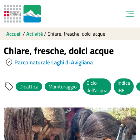
Open
Accueil
/
Activité
/
Chiare, fresche, dolci acque
Chiare, fresche, dolci acque
where_to_vote
Parco naturale Laghi di Avigliana
Ciclo
Indice
sell
Didattica
Monitoraggio
dell'acqua
IBE