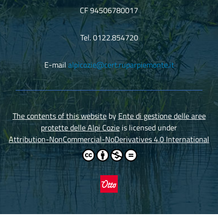
CF 94506780017
Tel. 0122.854720
E-mail
alpicozie@cert.ruparpiemonte.it
The contents of this website
by
Ente di gestione delle aree
protette delle Alpi Cozie
is licensed under
Attribution-NonCommercial-NoDerivatives 4.0 International