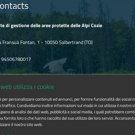
con inquadratura iniziale su origine della specie, biologia e period
ontacts
per il progetto e per il territorio.
inanti di successiva reintroduzione è uno dei tasselli del successo de
ale tra nuclei inizialmente separati.
te di gestione delle aree protette delle Alpi Cozie
 Troncea
sone e in val Troncea' del 2003.
a Fransuà Fontan, 1 - 10050 Salbertrand (TO)
e del ritorno dello stambecco intorno al Parco naturale della val Tr
F 94506780017
l. 0122.854720
ia il modo di combattere sulla frontiera: le montagne che erano il 
web utilizza i cookie
territorio reale che non deve essere oltrepassata a nessun costo.
mail
alpicozie@cert.ruparpiemonte.it
ndizioni proibitive, spie catturate e cavalli che precipitano nei bur
ie per personalizzare contenuti ed annunci, per fornire funzionalità dei social 
ione allo smantellamento. La seconda parte è la ricerca dei segni las
o traffico. Condividiamo inoltre informazioni sul modo in cui utilizza il nostro si
pano di analisi dei dati web, pubblicità e social media, i quali potrebbero comb
 fornito loro o che hanno raccolto dal suo utilizzo dei loro servizi. Acconsenta
izzare il nostro sito web.
 delle aree protette delle Alpi Cozie
is licensed under
Attribution-