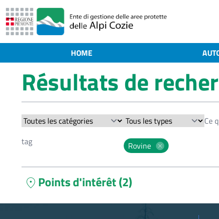
HOME
AUT
Résultats de reche
Rovine
Points d'intérêt (2)
location_on
Forteresse de Colle delle Finestre