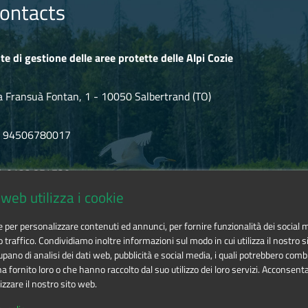
du XIXe siècle et faisant partie des fortifications de la Piazza di Fe
ontacts
e 1628 au Colle della Roussa pour contrer les éventuelles offensives
te di gestione delle aree protette delle Alpi Cozie
ait qu’il s’agit d’un des très rares exemples de fortification en ét
a Fransuà Fontan, 1 - 10050 Salbertrand (TO)
F 94506780017
l. 0122.854720
web utilizza i cookie
mail
alpicozie@cert.ruparpiemonte.it
ie per personalizzare contenuti ed annunci, per fornire funzionalità dei social 
o traffico. Condividiamo inoltre informazioni sul modo in cui utilizza il nostro si
pano di analisi dei dati web, pubblicità e social media, i quali potrebbero comb
 fornito loro o che hanno raccolto dal suo utilizzo dei loro servizi. Acconsenta
izzare il nostro sito web.
 delle aree protette delle Alpi Cozie
is licensed under
Attribution-