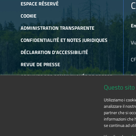
Fort en ruine avec tourelles rétractables, construit à la fin 
C
ESPACE RÉSERVÉ
Fort de San Moritio
COOKIE
Le fort San Moritio (San Maurizio) fut construit à partir d
En
le Dauphiné et le Piémont. Sa particularité réside dans le f
ADMINISTRATION TRANSPARENTE
CONFIDENTIALITÉ ET NOTES JURIDIQUES
Vi
DÉCLARATION D'ACCESSIBILITÉ
C
REVUE DE PRESSE
ARCHIVES DES COMMUNIQUÉS DE PRESSE
Te
Questo sito 
ARCHIVES DE NEWSLETTER
E-
Utilizziamo i cook
RSS
analizzare il nostr
partner che si occu
informazioni che ha
se continua ad util
The contents of this website
by
Ente di gestione