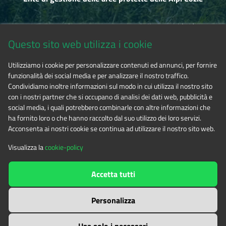
Via Fransuà Fontan, 1 - 10050 Salbertrand (TO)
Questo sito web utilizza i cookie
CF 94506780017
Utilizziamo i cookie per personalizzare contenuti ed annunci, per fornire
funzionalità dei social media e per analizzare il nostro traffico.
Tel. 0122.854720
Condividiamo inoltre informazioni sul modo in cui utilizza il nostro sito
con i nostri partner che si occupano di analisi dei dati web, pubblicità e
social media, i quali potrebbero combinarle con altre informazioni che
E-mail
alpicozie@cert.ruparpiemonte.it
ha fornito loro o che hanno raccolto dal suo utilizzo dei loro servizi.
Acconsenta ai nostri cookie se continua ad utilizzare il nostro sito web.
Visualizza la
cookie-policy
The contents of this website
by
Ente di gestione delle aree
Accetta tutti
protette delle Alpi Cozie
is licensed under
Attribution-NonCommercial-NoDerivatives 4.0 International
Personalizza