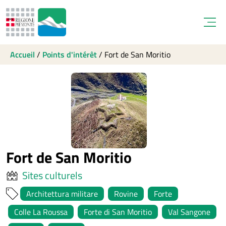
Open
Accueil
/
Points d'intérêt
/
Fort de San Moritio
Fort de San Moritio
Sites culturels
Architettura militare
Rovine
Forte
Colle La Roussa
Forte di San Moritio
Val Sangone