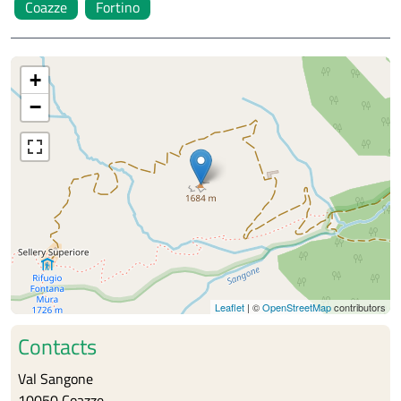
Coazze
Fortino
+
−
Leaflet
| ©
OpenStreetMap
contributors
Contacts
Val Sangone
10050 Coazze