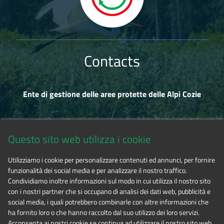
Contacts
Ente di gestione delle aree protette delle Alpi Cozie
Via Fransuà Fontan, 1 - 10050 Salbertrand (TO)
Questo sito web utilizza i cookie
CF 94506780017
Utilizziamo i cookie per personalizzare contenuti ed annunci, per fornire
funzionalità dei social media e per analizzare il nostro traffico.
Tel. 0122.854720
Condividiamo inoltre informazioni sul modo in cui utilizza il nostro sito
con i nostri partner che si occupano di analisi dei dati web, pubblicità e
social media, i quali potrebbero combinarle con altre informazioni che
E-mail
alpicozie@cert.ruparpiemonte.it
ha fornito loro o che hanno raccolto dal suo utilizzo dei loro servizi.
Acconsenta ai nostri cookie se continua ad utilizzare il nostro sito web.