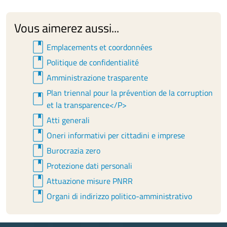
III Trimestre
IV Trimestre
Giornale dei pagamenti - anno 2024
Vous aimerez aussi...
Giornale dei pagamenti - anno 2023 - 2 Semestre
book
Emplacements et coordonnées
Giornale dei pagamenti - anno 2023 - 1 Semestre
book
Politique de confidentialité
book
Giornale dei pagamenti - anno 2022
Amministrazione trasparente
Giornale dei pagamenti - anno 2021
Plan triennal pour la prévention de la corruption
book
et la transparence</P>
Giornale dei pagamenti - anno 2020
book
Atti generali
Giornale dei pagamenti - anno 2019
book
Oneri informativi per cittadini e imprese
Giornale dei pagamenti - anno 2018
book
Burocrazia zero
Giornale dei pagamenti - anno 2017
book
Protezione dati personali
book
Giornale dei pagamenti - anno 2016
Attuazione misure PNRR
book
Organi di indirizzo politico-amministrativo