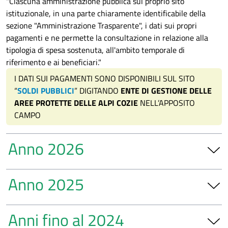
"Ciascuna amministrazione pubblica sul proprio sito
istituzionale, in una parte chiaramente identificabile della
sezione "Amministrazione Trasparente", i dati sui propri
pagamenti e ne permette la consultazione in relazione alla
tipologia di spesa sostenuta, all'ambito temporale di
riferimento e ai beneficiari."
I DATI SUI PAGAMENTI SONO DISPONIBILI SUL SITO
“
SOLDI PUBBLICI
” DIGITANDO
ENTE DI GESTIONE DELLE
AREE PROTETTE DELLE ALPI COZIE
NELL’APPOSITO
CAMPO
Anno 2026
I Trimestre
Anno 2025
II Trimestre
III Trimestre
I Trimestre
IV Trimestre
Anni fino al 2024
II Trimestre