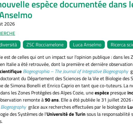
ouvelle espèce documentée dans le
 Anselmo
ût 2026
HERCHE
diversità
ZSC Rocciamelone
Luca Anselmo
Ricerca sci
e est de celles qui ont un impact sur l'opinion publique : dans le
en Italie a été retrouvée, dont la première et dernière observati
cientifique
Biogeographia – The Journal of Integrative Biogeography
g
 doctorant du Département des Sciences de la Vie et Biologie des 
ue de Simona Bonelli et Enrico Caprio en tant que co-tuteurs. La no
: dans les Zones Protégées des Alpes Cozie, une
espèce
presque
in
observation remonte à
90 ans
. Elle a été publiée le 31 juillet 2026
e Biogeography
grâce aux recherches effectuées par le biologiste
Lu
logie des Systèmes de l'
Université de Turin
sous la responsabilité 
s.