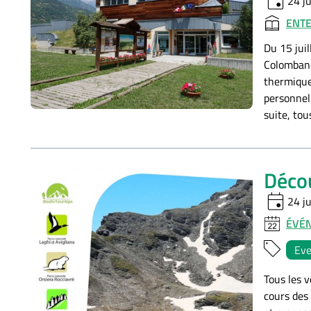
event
24 ju
ENTE
Du 15 juil
Colombano
thermique 
personnel 
suite, to
Décou
event
24 ju
ÉVÉ
Eve
Tous les 
cours des 