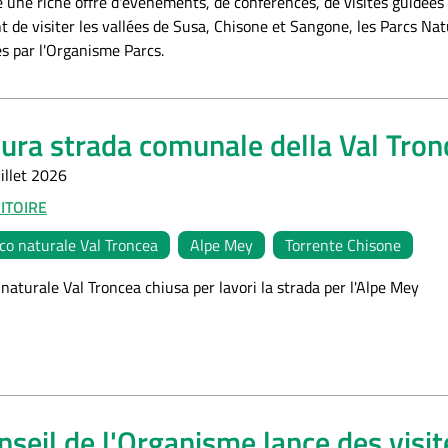
 une riche offre d'événements, de conférences, de visites guidées 
t de visiter les vallées de Susa, Chisone et Sangone, les Parcs Na
s par l'Organisme Parcs.
ura strada comunale della Val Tro
illet 2026
ITOIRE
co naturale Val Troncea
Alpe Mey
Torrente Chisone
naturale Val Troncea chiusa per lavori la strada per l'Alpe Mey
nseil de l'Organisme lance des visite