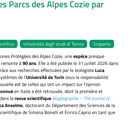
s Parcs des Alpes Cozie par
entifica
Università degli studi di Torino
Scoperta
s Zones Protégées des Alpes Cozie, une
espèce
presque
on remonte à
90 ans
. Elle a été publiée le 31 juillet 2026 dans
râce aux recherches effectuées par le biologiste
Luca
Systèmes de l'
Université de Turin
sous la responsabilité
uvelle est de celles qui ont un impact sur l'opinion
connue
en Italie a été retrouvée, dont la première et
 dans la
revue scientifique
Biogeographia – The Journal of
ca Anselmo
, doctorant du Département des Sciences de la
scientifique de Simona Bonelli et Enrico Caprio en tant que