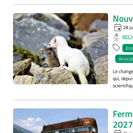
Nouve
event
28 ju
REC
Erm
Arvicol
Le change
qui, depui
scientifi
Ferme
2027