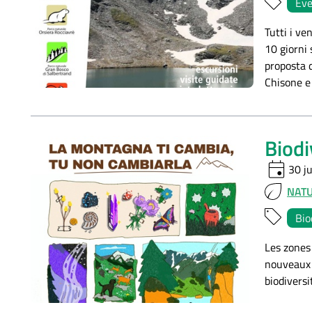
Eve
Tutti i ve
10 giorni 
proposta d
Chisone e 
Biodi
event
30 ju
NAT
Bio
Les zones
nouveaux v
biodiversi