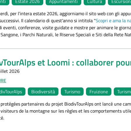
nti
Estate 2026
Appuntamenti
Cultura
Escursion
nerdì, per l’intera estate 2026, aggiorniamo il sito web con gli ap
successivi. Il calendario di quest'anno si intitola "
Scopri e ama la na
i eventi, conferenze, visite guidate e mostre per animare le giornate
Sangone, i Parchi Naturali, le Riserve Speciali e Siti della Rete N
vTourAlps et Loomi : collaborer po
illet 2026
URE
divTourAlps
Biodiversità
Turismo
Fruizione
Turism
 protégées partenaires du projet BiodivTourAlps ont lancé une ca
isiteurs de la montagne sur les règles et les comportements utiles
té.