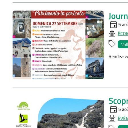
Journ
event
5 ao
ÉCO
Val
Rendez-vo
Scopr
event
5 ao
ÉVÉ