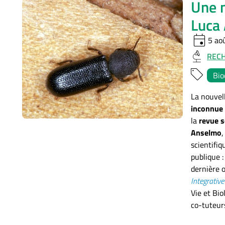
Une n
Luca
event
5 ao
REC
Bio
La nouvell
inconnue
la
revue s
Anselmo
,
scientifiq
publique 
dernière 
Integrativ
Vie et Bio
co-tuteur