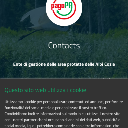
Contacts
Ente di gestione delle aree protette delle Alpi Cozie
Via Fransuà Fontan, 1 - 10050 Salbertrand (TO)
Questo sito web utilizza i cookie
CF 94506780017
Utilizziamo i cookie per personalizzare contenuti ed annunci, per fornire
funzionalità dei social media e per analizzare il nostro traffico.
Tel. 0122.854720
Condividiamo inoltre informazioni sul modo in cui utilizza il nostro sito
con i nostri partner che si occupano di analisi dei dati web, pubblicità e
social media, i quali potrebbero combinarle con altre informazioni che