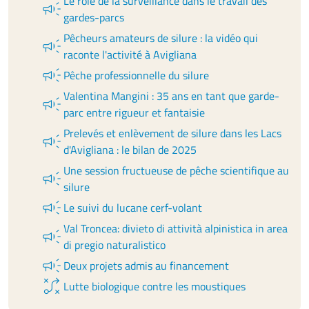
Le rôle de la surveillance dans le travail des
campaign
gardes-parcs
Pêcheurs amateurs de silure : la vidéo qui
campaign
raconte l'activité à Avigliana
campaign
Pêche professionnelle du silure
Valentina Mangini : 35 ans en tant que garde-
campaign
parc entre rigueur et fantaisie
Prelevés et enlèvement de silure dans les Lacs
campaign
d'Avigliana : le bilan de 2025
Une session fructueuse de pêche scientifique au
campaign
silure
campaign
Le suivi du lucane cerf-volant
Val Troncea: divieto di attività alpinistica in area
campaign
di pregio naturalistico
campaign
Deux projets admis au financement
tactic
Lutte biologique contre les moustiques