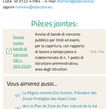
Cozie: Tel 0122-47064 - e-mail
leschiera@alpicozie.eu
oppure
rumiano@alpicozie.eu
.
Pièces jointes:
Avviso di bando di concorso
Avviso
pubblico per titoli ed esami,
nuovo
per la copertura, con rapporto
bando di
open_in_new
di lavoro a tempo pieno e
243,1 Kio
concorso
indeterminato di n. 1 posto di
(DD n,
istruttore amministrativo,
263/2025)
area degli Istruttori
Vous aimerez aussi...
La Région nomme Elio Pulzoni, Président des
campaign
Zones Protégées des Alpes Cozie.
Vers le Plan de Zone du Parc naturel de la Val
campaign