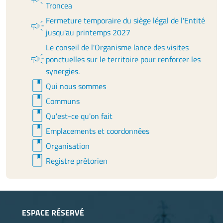
Troncea
Fermeture temporaire du siège légal de l'Entité
campaign
jusqu'au printemps 2027
Le conseil de l'Organisme lance des visites
campaign
ponctuelles sur le territoire pour renforcer les
synergies.
book
Qui nous sommes
book
Communs
book
Qu'est-ce qu'on fait
book
Emplacements et coordonnées
book
Organisation
book
Registre prétorien
ESPACE RÉSERVÉ