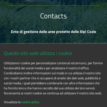
Contacts
Ente di gestione delle aree protette delle Alpi Cozie
Via Fransuà Fontan, 1 - 10050 Salbertrand (TO)
Questo sito web utilizza i cookie
CF 94506780017
Utilizziamo i cookie per personalizzare contenuti ed annunci, per fornire
funzionalità dei social media e per analizzare il nostro traffico.
Tel. 0122.854720
Condividiamo inoltre informazioni sul modo in cui utilizza il nostro sito
con i nostri partner che si occupano di analisi dei dati web, pubblicità e
social media, i quali potrebbero combinarle con altre informazioni che
E-mail
alpicozie@cert.ruparpiemonte.it
ha fornito loro o che hanno raccolto dal suo utilizzo dei loro servizi.
Acconsenta ai nostri cookie se continua ad utilizzare il nostro sito web.
Visualizza la
cookie-policy