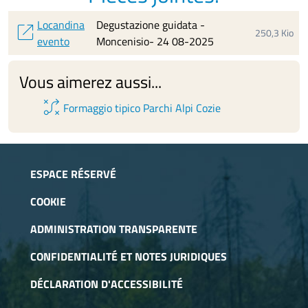
Locandina
Degustazione guidata -
open_in_new
250,3 Kio
evento
Moncenisio- 24 08-2025
Vous aimerez aussi...
tactic
Formaggio tipico Parchi Alpi Cozie
ESPACE RÉSERVÉ
COOKIE
ADMINISTRATION TRANSPARENTE
CONFIDENTIALITÉ ET NOTES JURIDIQUES
DÉCLARATION D'ACCESSIBILITÉ