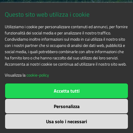
Via Fransuà Fontan, 1 - 10050 Salbertrand (TO)
Questo sito web utilizza i cookie
CF 94506780017
Utilizziamo i cookie per personalizzare contenuti ed annunci, per fornire
funzionalità dei social media e per analizzare il nostro traffico.
Tel. 0122.854720
Condividiamo inoltre informazioni sul modo in cui utilizza il nostro sito
con i nostri partner che si occupano di analisi dei dati web, pubblicità e
social media, i quali potrebbero combinarle con altre informazioni che
E-mail
alpicozie@cert.ruparpiemonte.it
ha fornito loro o che hanno raccolto dal suo utilizzo dei loro servizi.
Acconsenta ai nostri cookie se continua ad utilizzare il nostro sito web.
Visualizza la
cookie-policy
The contents of this website
by
Ente di gestione delle aree
Accetta tutti
protette delle Alpi Cozie
is licensed under
Attribution-NonCommercial-NoDerivatives 4.0 International
Personalizza
Usa solo i necessari