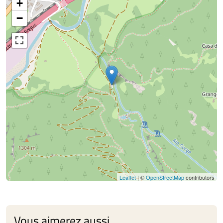
+
−
Leaflet
| ©
OpenStreetMap
contributors
Vous aimerez aussi...