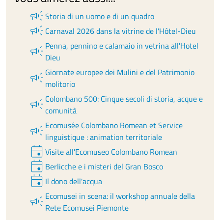
campaign
Storia di un uomo e di un quadro
campaign
Carnaval 2026 dans la vitrine de l'Hôtel-Dieu
Penna, pennino e calamaio in vetrina all'Hotel
campaign
Dieu
Giornate europee dei Mulini e del Patrimonio
campaign
molitorio
Colombano 500: Cinque secoli di storia, acque e
campaign
comunità
Ecomusée Colombano Romean et Service
campaign
linguistique : animation territoriale
event
Visite all'Ecomuseo Colombano Romean
event
Berlicche e i misteri del Gran Bosco
event
Il dono dell'acqua
Ecomusei in scena: il workshop annuale della
campaign
Rete Ecomusei Piemonte