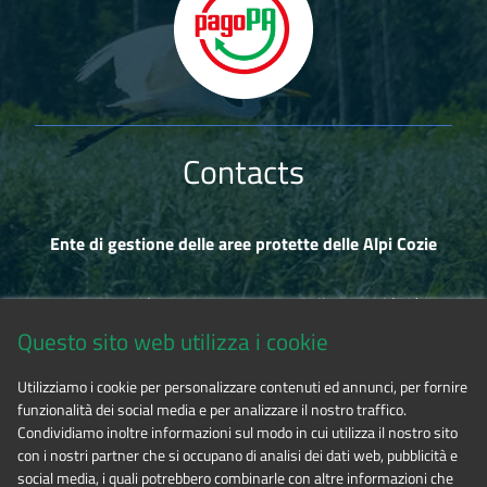
Contacts
Ente di gestione delle aree protette delle Alpi Cozie
Via Fransuà Fontan, 1 - 10050 Salbertrand (TO)
Questo sito web utilizza i cookie
CF 94506780017
Utilizziamo i cookie per personalizzare contenuti ed annunci, per fornire
funzionalità dei social media e per analizzare il nostro traffico.
Tel. 0122.854720
Condividiamo inoltre informazioni sul modo in cui utilizza il nostro sito
con i nostri partner che si occupano di analisi dei dati web, pubblicità e
social media, i quali potrebbero combinarle con altre informazioni che
E-mail
alpicozie@cert.ruparpiemonte.it