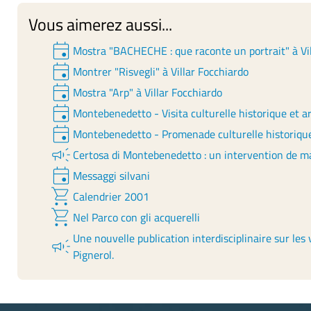
Vous aimerez aussi...
event
Mostra "BACHECHE : que raconte un portrait" à Vil
event
Montrer "Risvegli" à Villar Focchiardo
event
Mostra "Arp" à Villar Focchiardo
event
Montebenedetto - Visita culturelle historique et 
event
Montebenedetto - Promenade culturelle historique
campaign
Certosa di Montebenedetto : un intervention de m
event
Messaggi silvani
shopping_cart
Calendrier 2001
shopping_cart
Nel Parco con gli acquerelli
Une nouvelle publication interdisciplinaire sur les
campaign
Pignerol.