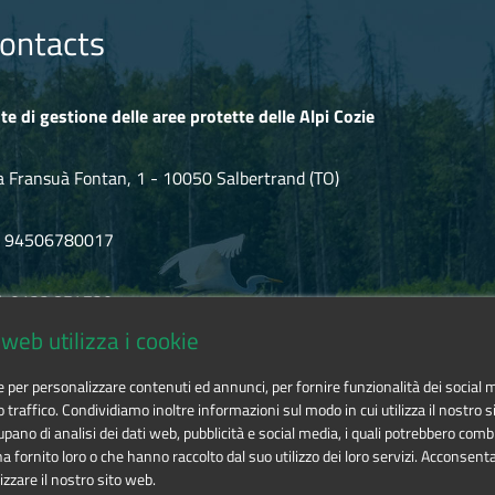
ontacts
te di gestione delle aree protette delle Alpi Cozie
a Fransuà Fontan, 1 - 10050 Salbertrand (TO)
F 94506780017
l. 0122.854720
web utilizza i cookie
mail
alpicozie@cert.ruparpiemonte.it
ie per personalizzare contenuti ed annunci, per fornire funzionalità dei social 
o traffico. Condividiamo inoltre informazioni sul modo in cui utilizza il nostro si
pano di analisi dei dati web, pubblicità e social media, i quali potrebbero comb
 fornito loro o che hanno raccolto dal suo utilizzo dei loro servizi. Acconsenta
izzare il nostro sito web.