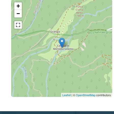
+
−
Leaflet
| ©
OpenStreetMap
contributors