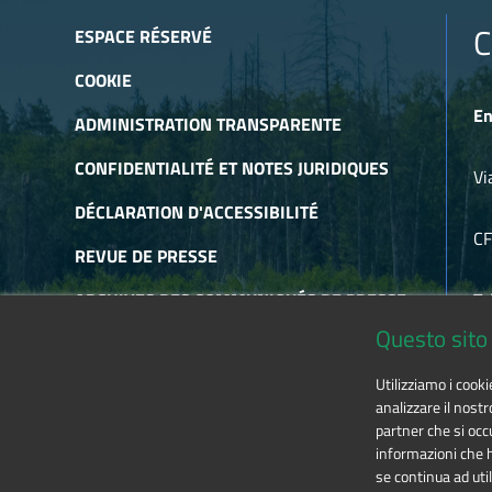
C
ESPACE RÉSERVÉ
COOKIE
En
ADMINISTRATION TRANSPARENTE
CONFIDENTIALITÉ ET NOTES JURIDIQUES
Vi
DÉCLARATION D'ACCESSIBILITÉ
C
REVUE DE PRESSE
ARCHIVES DES COMMUNIQUÉS DE PRESSE
Te
Questo sito 
ARCHIVES DE NEWSLETTER
E-
Utilizziamo i cook
RSS
analizzare il nostr
partner che si occu
informazioni che ha
se continua ad util