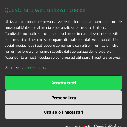
Via Fransuà Fontan, 1 - 10050 Salbertrand (TO)
Questo sito web utilizza i cookie
CF 94506780017
Utilizziamo i cookie per personalizzare contenuti ed annunci, per fornire
funzionalità dei social media e per analizzare il nostro traffico.
Tel. 0122.854720
Condividiamo inoltre informazioni sul modo in cui utilizza il nostro sito
con i nostri partner che si occupano di analisi dei dati web, pubblicità e
social media, i quali potrebbero combinarle con altre informazioni che
E-mail
alpicozie@cert.ruparpiemonte.it
ha fornito loro o che hanno raccolto dal suo utilizzo dei loro servizi.
Acconsenta ai nostri cookie se continua ad utilizzare il nostro sito web.
Visualizza la
cookie-policy
The contents of this website
by
Ente di gestione delle aree
Accetta tutti
protette delle Alpi Cozie
is licensed under
Attribution-NonCommercial-NoDerivatives 4.0 International
Personalizza
Usa solo i necessari
made with
♥
with