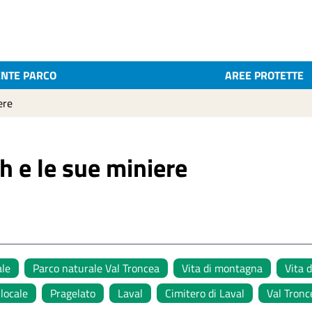
ENTE PARCO
AREE PROTETTE
ere
th e le sue miniere
ale
Parco naturale Val Troncea
Vita di montagna
Vita 
 locale
Pragelato
Laval
Cimitero di Laval
Val Tronc