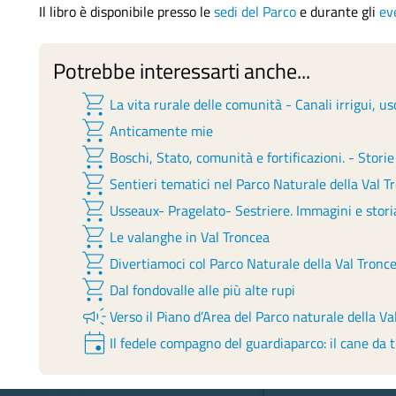
Il libro è disponibile presso le
sedi del Parco
e durante gli
eve
Potrebbe interessarti anche...
shopping_cart
La vita rurale delle comunità - Canali irrigui, us
shopping_cart
Anticamente mie
shopping_cart
Boschi, Stato, comunità e fortificazioni. - Storie 
shopping_cart
Sentieri tematici nel Parco Naturale della Val T
shopping_cart
Usseaux- Pragelato- Sestriere. Immagini e storia
shopping_cart
Le valanghe in Val Troncea
shopping_cart
Divertiamoci col Parco Naturale della Val Tronc
shopping_cart
Dal fondovalle alle più alte rupi
campaign
Verso il Piano d’Area del Parco naturale della Va
event
Il fedele compagno del guardiaparco: il cane da t