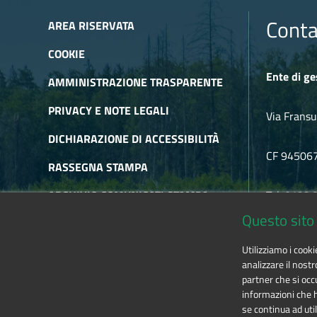
Conta
AREA RISERVATA
COOKIE
Ente di ge
AMMINISTRAZIONE TRASPARENTE
PRIVACY E NOTE LEGALI
Via Fransu
DICHIARAZIONE DI ACCESSIBILITÀ
CF 94506
RASSEGNA STAMPA
ARCHIVIO COMUNICATI STAMPA
Tel. 0122
Questo sito 
ARCHIVIO NEWSLETTER
E-mail
alp
Utilizziamo i cook
RSS
analizzare il nostr
partner che si occu
informazioni che ha
se continua ad util