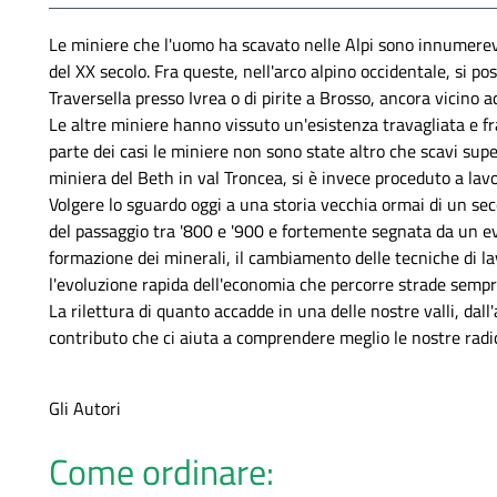
Le miniere che l'uomo ha scavato nelle Alpi sono innumerevo
del XX secolo. Fra queste, nell'arco alpino occidentale, si p
Traversella presso Ivrea o di pirite a Brosso, ancora vicino a
Le altre miniere hanno vissuto un'esistenza travagliata e f
parte dei casi le miniere non sono state altro che scavi super
miniera del Beth in val Troncea, si è invece proceduto a lavo
Volgere lo sguardo oggi a una storia vecchia ormai di un sec
del passaggio tra '800 e '900 e fortemente segnata da un eve
formazione dei minerali, il cambiamento delle tecniche di lavo
l'evoluzione rapida dell'economia che percorre strade sempr
La rilettura di quanto accadde in una delle nostre valli, dal
contributo che ci aiuta a comprendere meglio le nostre radic
Gli Autori
Come ordinare: