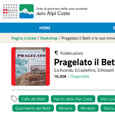
HOME
Pagina iniziale
/
Bookshop
/
Pragelato il Beth e le sue mini
Pubblicazioni
Pragelato il Be
G.V.Avondo, D.Castellino, D.Rosselli
16,00€
-
Disponibile
Colle del Beth
Parchi delle Alpi Cozie
Vita rur
Giacimento del Beth
Miniera
Minatori
Storia