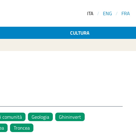
ITA
/
ENG
/
FRA
CULTURA
di comunità
Geologia
Ghininvert
ea
Troncea