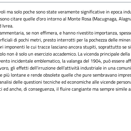
li ma solo poche sono state veramente significative in epoca indus
ossono citare quelle d'oro intorno al Monte Rosa (Macugnaga, Alagna,
d Ivrea.
rammentaria, se non effimera, e hanno rivestito importanza, spess
ficiali di pochi metri, presto interrotti per la pochezza delle minera
ri imponenti le cui tracce lasciano ancora stupiti, soprattutto se si
olo non è solo un esercizio accademico. La vicenda principale della 
nto incidentale emblematico, la valanga del 1904, può essere affron
ro, gli effetti dell'irruzione dell'attività industriale in una comuni
e più lontane e rende obsolete quelle che pure sembravano imprese 
l'analisi delle questioni tecniche ed economiche alle vicende persona
i ed anche, di conseguenza, il fluire cangiante ma sempre simile a