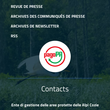
Bussoleno, obtenant l'admissibilité au financement de 100%
REVUE DE PRESSE
des travaux.
ARCHIVES DES COMMUNIQUÉS DE PRESSE
Réhabilitation du sentier Fontana della Gerpula
- Refuge Amprimo
ARCHIVES DE NEWSLETTER
4 février 2025
Grâce au travail conjoint de l'Organisme de gestion des
RSS
zones protégées des Alpes Cozie et de la Commune de
Bussoleno pour obtenir les consentements des propriétaires
privés, la phase finale de définition du projet "Interventions
de réhabilitation du sentier de la Fontana della Gerpula au
Refuge Amprimo - Commune de Bussoleno" a été lancée.
Contacts
Ente di gestione delle aree protette delle Alpi Cozie