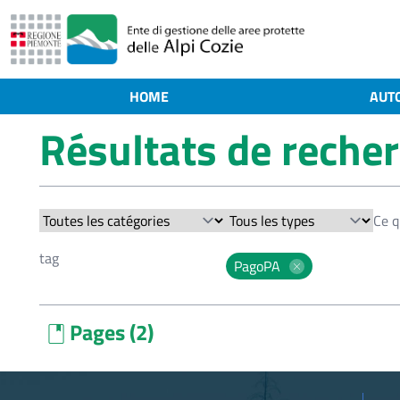
HOME
AUT
Résultats de reche
PagoPA
Pages (2)
book
PagoPA