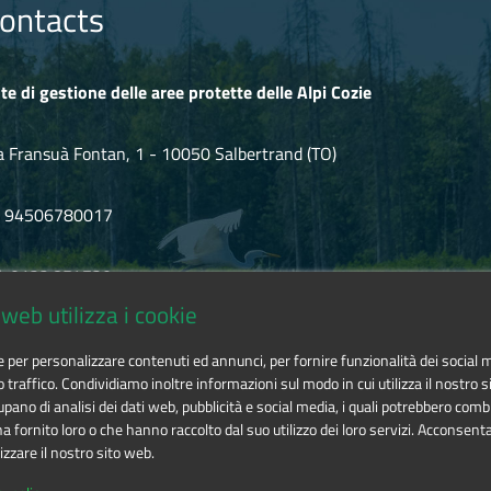
ontacts
te di gestione delle aree protette delle Alpi Cozie
a Fransuà Fontan, 1 - 10050 Salbertrand (TO)
F 94506780017
l. 0122.854720
web utilizza i cookie
mail
alpicozie@cert.ruparpiemonte.it
ie per personalizzare contenuti ed annunci, per fornire funzionalità dei social 
o traffico. Condividiamo inoltre informazioni sul modo in cui utilizza il nostro si
pano di analisi dei dati web, pubblicità e social media, i quali potrebbero comb
 fornito loro o che hanno raccolto dal suo utilizzo dei loro servizi. Acconsenta
izzare il nostro sito web.
 delle aree protette delle Alpi Cozie
is licensed under
Attribution-