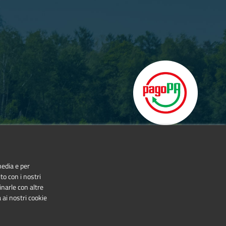
media e per
to con i nostri
inarle con altre
 ai nostri cookie
NonCommercial-NoDerivatives 4.0 International