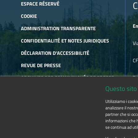
Piemonte PAY
C
ESPACE RÉSERVÉ
COOKIE
En
ADMINISTRATION TRANSPARENTE
CONFIDENTIALITÉ ET NOTES JURIDIQUES
Vi
DÉCLARATION D'ACCESSIBILITÉ
C
REVUE DE PRESSE
ARCHIVES DES COMMUNIQUÉS DE PRESSE
Te
Questo sito 
ARCHIVES DE NEWSLETTER
E-
Utilizziamo i cook
RSS
analizzare il nostr
partner che si occu
informazioni che ha
se continua ad util
The contents of this website
by
Ente di gestione