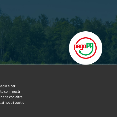
media e per
to con i nostri
inarle con altre
 ai nostri cookie
NonCommercial-NoDerivatives 4.0 International