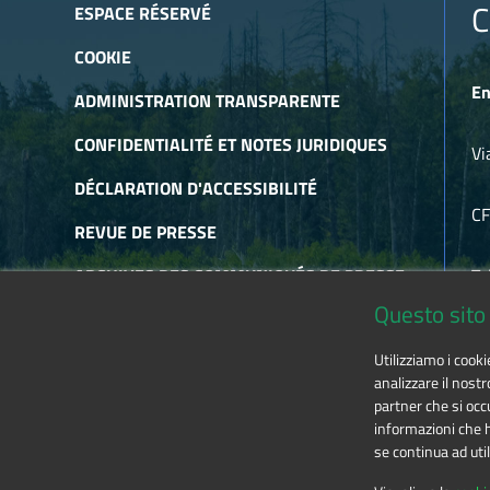
C
ESPACE RÉSERVÉ
COOKIE
En
ADMINISTRATION TRANSPARENTE
CONFIDENTIALITÉ ET NOTES JURIDIQUES
Vi
DÉCLARATION D'ACCESSIBILITÉ
C
REVUE DE PRESSE
ARCHIVES DES COMMUNIQUÉS DE PRESSE
Te
Questo sito 
ARCHIVES DE NEWSLETTER
E-
Utilizziamo i cook
RSS
analizzare il nostr
partner che si occu
informazioni che ha
se continua ad util
The contents of this website
by
Ente di gestione