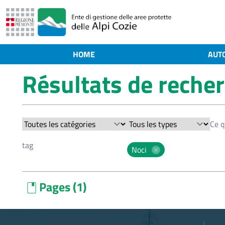
HOME
AUT
Résultats de reche
Noci
Pages (1)
book
Des noisettes