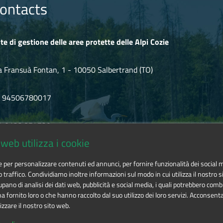
ontacts
te di gestione delle aree protette delle Alpi Cozie
a Fransuà Fontan, 1 - 10050 Salbertrand (TO)
F 94506780017
l. 0122.854720
web utilizza i cookie
mail
alpicozie@cert.ruparpiemonte.it
ie per personalizzare contenuti ed annunci, per fornire funzionalità dei social 
o traffico. Condividiamo inoltre informazioni sul modo in cui utilizza il nostro si
pano di analisi dei dati web, pubblicità e social media, i quali potrebbero comb
 fornito loro o che hanno raccolto dal suo utilizzo dei loro servizi. Acconsenta
izzare il nostro sito web.
 delle aree protette delle Alpi Cozie
is licensed under
Attribution-