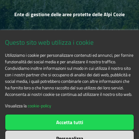
Ente di gestione delle aree protette delle Alpi Cozie
Via Fransuà Fontan, 1 - 10050 Salbertrand (TO)
Questo sito web utilizza i cookie
CF 94506780017
Utilizziamo i cookie per personalizzare contenuti ed annunci, per fornire
funzionalità dei social media e per analizzare il nostro traffico.
Tel. 0122.854720
Condividiamo inoltre informazioni sul modo in cui utilizza il nostro sito
con i nostri partner che si occupano di analisi dei dati web, pubblicità e
social media, i quali potrebbero combinarle con altre informazioni che
E-mail
alpicozie@cert.ruparpiemonte.it
ha fornito loro o che hanno raccolto dal suo utilizzo dei loro servizi.
Acconsenta ai nostri cookie se continua ad utilizzare il nostro sito web.
Visualizza la
cookie-policy
The contents of this website
by
Ente di gestione delle aree
Accetta tutti
protette delle Alpi Cozie
is licensed under
Attribution-NonCommercial-NoDerivatives 4.0 International
Personalizza