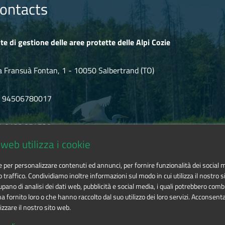
ione occitana.
ontacts
di tutte le comunità che vivono nella terra d'Oc.
vita della nostra gente dal lavoro alla festa.
ca che ha le sue radici nella notte dei tempi.
te di gestione delle aree protette delle Alpi Cozie
essere vissuto e pensato come qualcosa di compiuto: non una espos
di conoscenza e di coscienza della ricchezza culturale che ci aiuta 
a Fransuà Fontan, 1 - 10050 Salbertrand (TO)
F 94506780017
l. 0122.854720
web utilizza i cookie
mail
alpicozie@cert.ruparpiemonte.it
ie per personalizzare contenuti ed annunci, per fornire funzionalità dei social 
o traffico. Condividiamo inoltre informazioni sul modo in cui utilizza il nostro si
pano di analisi dei dati web, pubblicità e social media, i quali potrebbero comb
 fornito loro o che hanno raccolto dal suo utilizzo dei loro servizi. Acconsenta
izzare il nostro sito web.
 delle aree protette delle Alpi Cozie
is licensed under
Attribution-