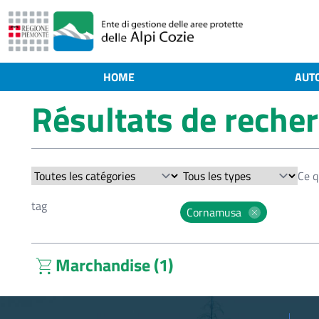
HOME
AUT
Résultats de reche
Cornamusa
Marchandise (1)
shopping_cart
Muzico Muzicantes