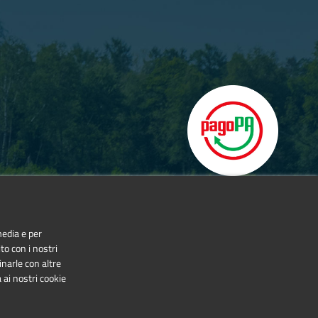
izione archeologica su un passato da rimpiangere, non uno
a vivere il nostro presente.
media e per
to con i nostri
inarle con altre
 ai nostri cookie
NonCommercial-NoDerivatives 4.0 International