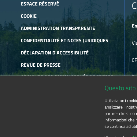
Un sentiero segnato tra i suoni e gli strumenti della tradiz
C
ESPACE RÉSERVÉ
Dalle nostre valli ai Pirenei, una lunga via tra le musiche 
Le musiche che hanno accompagnato i diversi momenti della 
COOKIE
Un viaggio che parte da lontano, eredità di una cultura anti
En
ADMINISTRATION TRANSPARENTE
Un viaggio che prosegue ai giorni nostri, ben lontano da 
sguardo sull'epoca dell'oro da mitizzare, ma uno strumento 
CONFIDENTIALITÉ ET NOTES JURIDIQUES
Vi
Sergio Berardo
DÉCLARATION D'ACCESSIBILITÉ
Stefano Martini
C
REVUE DE PRESSE
ARCHIVES DES COMMUNIQUÉS DE PRESSE
Te
Questo sito 
ARCHIVES DE NEWSLETTER
E-
Utilizziamo i cook
RSS
analizzare il nostr
partner che si occu
informazioni che ha
se continua ad util
The contents of this website
by
Ente di gestione