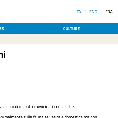
ITA
/
ENG
/
FRA
ES
CULTURE
hi
lazioni di incontri ravvicinati con zecche.
no normalmente sulla fauna selvatica e domestica ma non