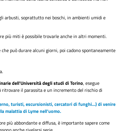
li arbusti, soprattutto nei boschi, in ambienti umidi e
e più miti è possibile trovarle anche in altri momenti.
gue che può durare alcuni giorni, poi cadono spontaneamente
a.
narie dell'Università degli studi di Torino
, esegue
ritrovare il parassita e un incremento del rischio di
rno, turisti, escursionisti, cercatori di funghi...) di venire
lla malattia di Lyme nell’uomo.
pre più abbondante e diffusa, è importante sapere come
ssono anche rivelarsi serie.