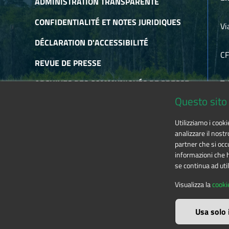
ADMINISTRATION TRANSPARENTE
CONFIDENTIALITÉ ET NOTES JURIDIQUES
Vi
DÉCLARATION D'ACCESSIBILITÉ
C
REVUE DE PRESSE
ARCHIVES DES COMMUNIQUÉS DE PRESSE
Te
Questo sito 
ARCHIVES DE NEWSLETTER
E-
Utilizziamo i cook
RSS
analizzare il nostr
partner che si occu
informazioni che ha
se continua ad util
The contents of this website
by
Ente di gestione
Visualizza la
cooki
Usa solo 