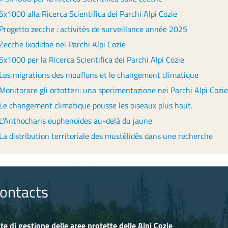
5x1000 alla Ricerca Scientifica dei Parchi Alpi Cozie
Progetto zecche : activités de surveillance année 2025
Zecche Ixodidae nei Parchi Alpi Cozie
5x1000 per la Ricerca Scientifica dei Parchi Alpi Cozie
Les migrations des mouflons et le changement climatique
Monitorare gli ortotteri: una sperimentazione nei Parchi Alpi Cozie
Le changement climatique pousse les oiseaux plus haut.
L'Anthocharis euphenoides au-delà du jaune
La distribution territoriale des mustélidés dans une recherche
ontacts
te di gestione delle aree protette delle Alpi Cozie