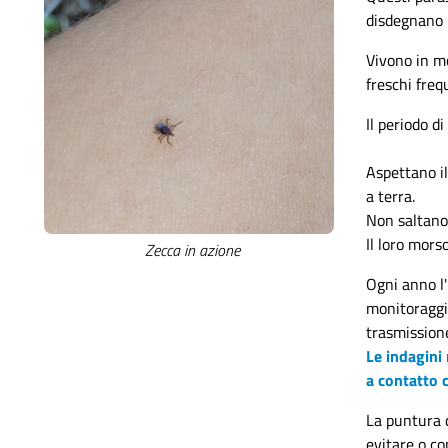
disdegnano 
Vivono in mo
freschi freq
Il periodo d
Aspettano il
a terra.
Non saltano
Il loro mors
Zecca in azione
Ogni anno l'
monitoraggi 
trasmissione
Le indagini 
a contatto 
La puntura 
evitare o co