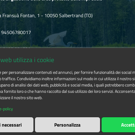
a Fransuà Fontan, 1 - 10050 Salbertrand (TO)
F 94506780017
l. 0122.854720
web utilizza i cookie
mail
alpicozie@cert.ruparpiemonte.it
ie per personalizzare contenuti ed annunci, per fornire funzionalità dei social 
o traffico. Condividiamo inoltre informazioni sul modo in cui utilizza il nostro si
pano di analisi dei dati web, pubblicità e social media, i quali potrebbero comb
 fornito loro o che hanno raccolto dal suo utilizzo dei loro servizi. Acconsenta
izzare il nostro sito web.
 delle aree protette delle Alpi Cozie
is licensed under
Attribution-
e-policy
i necessari
Personalizza
Accett