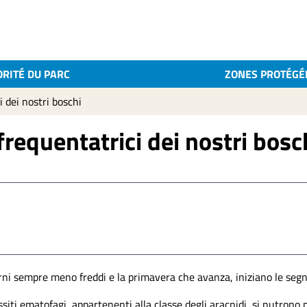
ORITÉ DU PARC
ZONES PROTÉGÉ
 dei nostri boschi
frequentatrici dei nostri bosc
rni sempre meno freddi e la primavera che avanza, iniziano le segna
siti ematofagi, appartenenti alla classe degli aracnidi, si nutro