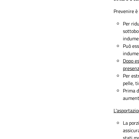
Prevenire è
Per rid
sottobo
indument
Può esse
indumen
Dopo es
presenz
Per estr
pelle, 
Prima di
aumenta
L'asportazio
La porz
assicur
stati m