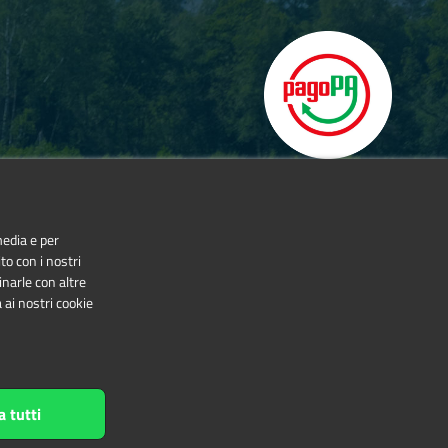
media e per
to con i nostri
inarle con altre
 ai nostri cookie
NonCommercial-NoDerivatives 4.0 International
a tutti