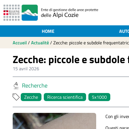
HOME
AUT
Accueil
/
Actualité
/
Zecche: piccole e subdole frequentatrici
Zecche: piccole e subdole 
15 avril 2026
Recherche
Zecche
Ricerca scientifica
5x1000
Con gli inve
Questi paras