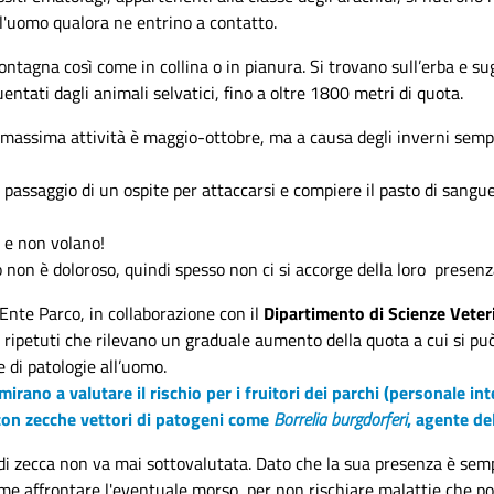
l'uomo qualora ne entrino a contatto.
ntagna così come in collina o in pianura. Si trovano sull’erba e sug
uentati dagli animali selvatici, fino a oltre 1800 metri di quota.
i massima attività è maggio-ottobre, ma a causa degli inverni sempr
 passaggio di un ospite per attaccarsi e compiere il pasto di san
 e non volano!
o non è doloroso, quindi spesso non ci si accorge della loro presenz
Ente Parco, in collaborazione con il
Dipartimento di Scienze Veteri
ripetuti che rilevano un graduale aumento della quota a cui si può 
 di patologie all’uomo.
mirano a valutare il rischio per i fruitori dei parchi (personale inte
con zecche vettori di patogeni come
Borrelia burgdorferi
, agente de
di zecca non va mai sottovalutata. Dato che la sua presenza è sem
me affrontare l'eventuale morso, per non rischiare malattie che po