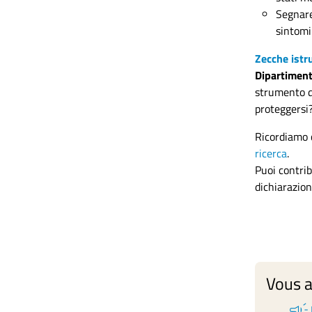
Segnare
sintomi
Zecche istru
Dipartimento
strumento d
proteggersi?
Ricordiamo 
ricerca
.
Puoi contrib
dichiarazion
Vous a
campaign