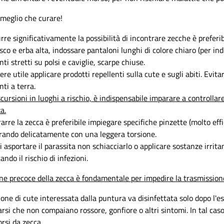
 meglio che curare!
urre significativamente la possibilità di incontrare zecche è preferi
sco e erba alta, indossare pantaloni lunghi di colore chiaro (per in
i stretti su polsi e caviglie, scarpe chiuse.
re utile applicare prodotti repellenti sulla cute e sugli abiti. Evita
ti a terra.
cursioni in luoghi a rischio, è indispensabile imparare a controllar
a.
arre la zecca è preferibile impiegare specifiche pinzette (molto effi
tirando delicatamente con una leggera torsione.
 asportare il parassita non schiacciarlo o applicare sostanze irritant
ndo il rischio di infezioni.
ne precoce della zecca è fondamentale per impedire la trasmissione 
ione di cute interessata dalla puntura va disinfettata solo dopo l'e
arsi che non compaiano rossore, gonfiore o altri sintomi. In tal 
orsi da zecca.