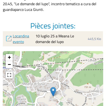
20.45, "Le domande del lupo", incontro tematico a cura del
guardiaparco Luca Giunti.
Pièces jointes:
Locandina
10 luglio 25 a Meana Le
open_in_new
445,5 Kio
evento
domande del lupo
+
−