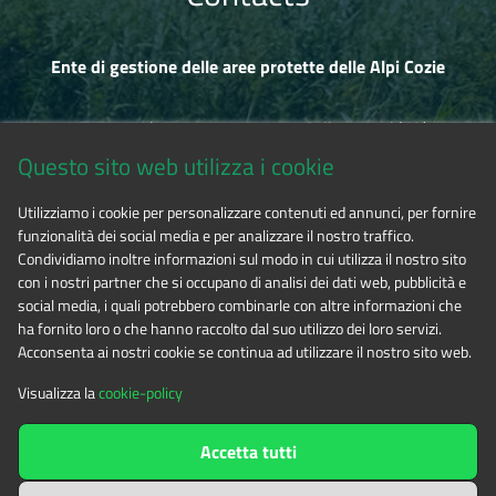
Ente di gestione delle aree protette delle Alpi Cozie
Via Fransuà Fontan, 1 - 10050 Salbertrand (TO)
Questo sito web utilizza i cookie
CF 94506780017
Utilizziamo i cookie per personalizzare contenuti ed annunci, per fornire
funzionalità dei social media e per analizzare il nostro traffico.
Tel. 0122.854720
Condividiamo inoltre informazioni sul modo in cui utilizza il nostro sito
con i nostri partner che si occupano di analisi dei dati web, pubblicità e
social media, i quali potrebbero combinarle con altre informazioni che
E-mail
alpicozie@cert.ruparpiemonte.it
ha fornito loro o che hanno raccolto dal suo utilizzo dei loro servizi.
Acconsenta ai nostri cookie se continua ad utilizzare il nostro sito web.
Visualizza la
cookie-policy
The contents of this website
by
Ente di gestione delle aree
Accetta tutti
protette delle Alpi Cozie
is licensed under
Attribution-NonCommercial-NoDerivatives 4.0 International