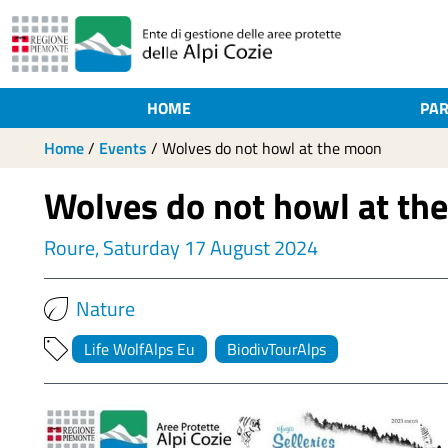
HOME
PAR
Home
/
Events
/
Wolves do not howl at the moon
Wolves do not howl at th
Roure, Saturday 17 August 2024
Nature
Life WolfAlps Eu
BiodivTourAlps