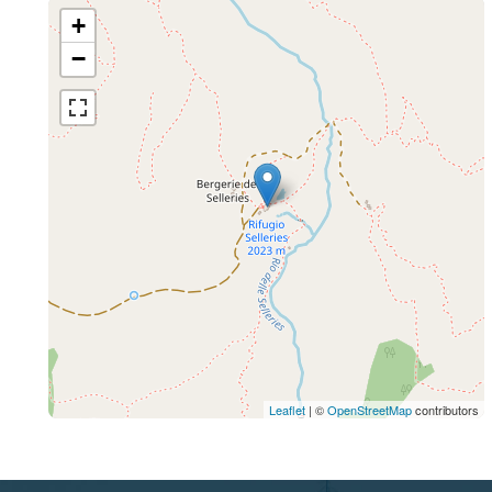
+
−
Leaflet
| ©
OpenStreetMap
contributors