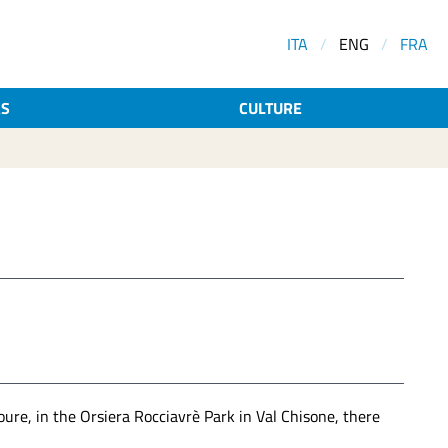
ITA
/
ENG
/
FRA
AS
CULTURE
ure, in the Orsiera Rocciavrè Park in Val Chisone, there