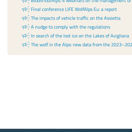
campaign
BiodivTourAlps: 4 webinars on the management of t
campaign
Final conference LIFE WolfAlps Eu: a report
campaign
The impacts of vehicle traffic on the Assietta
campaign
A nudge to comply with the regulations
campaign
In search of the lost ice on the Lakes of Avigliana
campaign
The wolf in the Alps: new data from the 2023–20