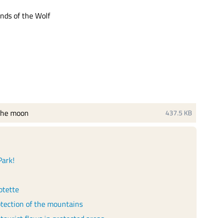
nds of the Wolf
 the moon
437.5 KB
Park!
otette
otection of the mountains