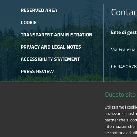
Contac
RESERVED AREA
COOKIE
Ente di gest
TRANSPARENT ADMINISTRATION
PRIVACY AND LEGAL NOTES
Via Fransuà 
ACCESSIBILITY STATEMENT
CF 945067
PRESS REVIEW
PRESS RELEASE ARCHIVE
Phone 0122
Questo sito 
NEWSLETTER ARCHIVE
E-mail
alpic
Utilizziamo i cook
RSS
analizzare il nostr
partner che si occu
informazioni che ha
se continua ad util