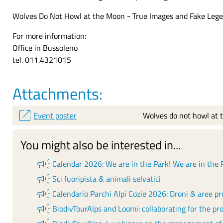
Wolves Do Not Howl at the Moon - True Images and Fake Lege
For more information:
Office in Bussoleno
tel. 011.4321015
Attachments:
open_in_new
Event poster
Wolves do not howl at
You might also be interested in...
campaign
Calendar 2026: We are in the Park! We are in the 
campaign
Sci fuoripista & animali selvatici
Event poster
campaign
Calendario Parchi Alpi Cozie 2026: Droni & aree pr
campaign
BiodivTourAlps and Loomi: collaborating for the pr