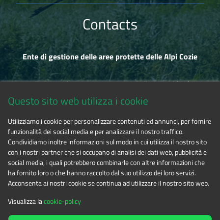
Contacts
Ente di gestione delle aree protette delle Alpi Cozie
Via Fransuà Fontan, 1 - 10050 Salbertrand (TO)
Questo sito web utilizza i cookie
CF 94506780017
Utilizziamo i cookie per personalizzare contenuti ed annunci, per fornire
funzionalità dei social media e per analizzare il nostro traffico.
Phone 0122.854720
Condividiamo inoltre informazioni sul modo in cui utilizza il nostro sito
con i nostri partner che si occupano di analisi dei dati web, pubblicità e
social media, i quali potrebbero combinarle con altre informazioni che
E-mail
alpicozie@cert.ruparpiemonte.it
ha fornito loro o che hanno raccolto dal suo utilizzo dei loro servizi.
Acconsenta ai nostri cookie se continua ad utilizzare il nostro sito web.
Visualizza la
cookie-policy
The contents of this website
by
Ente di gestione delle aree