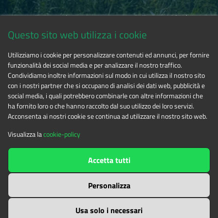
Via Fransuà Fontan, 1 - 10050 Salbertrand (TO)
Questo sito web utilizza i cookie
CF 94506780017
Utilizziamo i cookie per personalizzare contenuti ed annunci, per fornire
funzionalità dei social media e per analizzare il nostro traffico.
Phone 0122.854720
Condividiamo inoltre informazioni sul modo in cui utilizza il nostro sito
con i nostri partner che si occupano di analisi dei dati web, pubblicità e
social media, i quali potrebbero combinarle con altre informazioni che
E-mail
alpicozie@cert.ruparpiemonte.it
ha fornito loro o che hanno raccolto dal suo utilizzo dei loro servizi.
Acconsenta ai nostri cookie se continua ad utilizzare il nostro sito web.
Visualizza la
cookie-policy
The contents of this website
by
Ente di gestione delle aree
Accetta tutti
protette delle Alpi Cozie
is licensed under
Attribution-NonCommercial-NoDerivatives 4.0 International
Personalizza
Usa solo i necessari