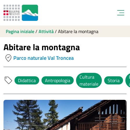
Open
Pagina iniziale
/
Attività
/
Abitare la montagna
Abitare la montagna
where_to_vote
Parco naturale Val Troncea
Cultura
sell
Didattica
Antropologia
Storia
materiale