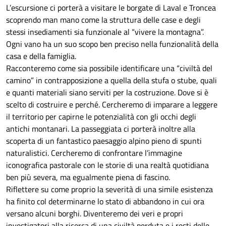
L’escursione ci porterà a visitare le borgate di Laval e Troncea
scoprendo man mano come la struttura delle case e degli
stessi insediamenti sia funzionale al “vivere la montagna”.
Ogni vano ha un suo scopo ben preciso nella funzionalità della
casa e della famiglia.
Racconteremo come sia possibile identificare una “civiltà del
camino” in contrapposizione a quella della stufa o stube, quali
e quanti materiali siano serviti per la costruzione. Dove si è
scelto di costruire e perché. Cercheremo di imparare a leggere
il territorio per capirne le potenzialità con gli occhi degli
antichi montanari. La passeggiata ci porterà inoltre alla
scoperta di un fantastico paesaggio alpino pieno di spunti
naturalistici. Cercheremo di confrontare l’immagine
iconografica pastorale con le storie di una realtà quotidiana
ben più severa, ma egualmente piena di fascino.
Riflettere su come proprio la severità di una simile esistenza
ha finito col determinarne lo stato di abbandono in cui ora
versano alcuni borghi. Diventeremo dei veri e propri
investigatori alla ricerca di una civiltà perduta e i resti delle