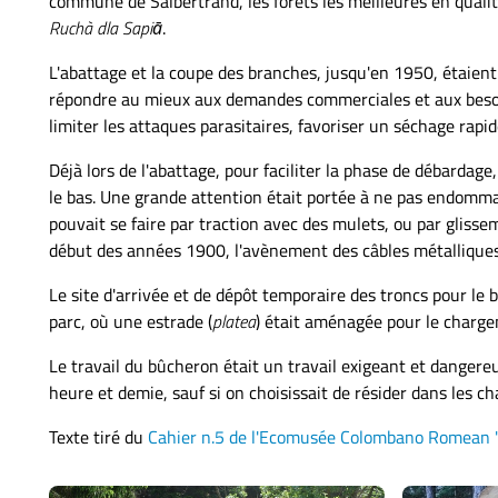
commune de Salbertrand, les forêts les meilleures en quali
Ruchà dla Sapiā
.
L'abattage et la coupe des branches, jusqu'en 1950, étaient 
répondre au mieux aux demandes commerciales et aux besoins 
limiter les attaques parasitaires, favoriser un séchage rapid
Déjà lors de l'abattage, pour faciliter la phase de débardage,
le bas. Une grande attention était portée à ne pas endomma
pouvait se faire par traction avec des mulets, ou par glisse
début des années 1900, l'avènement des câbles métalliques a
Le site d'arrivée et de dépôt temporaire des troncs pour le
parc, où une estrade (
platea
) était aménagée pour le charge
Le travail du bûcheron était un travail exigeant et dangereu
heure et demie, sauf si on choisissait de résider dans les ch
Texte tiré du
Cahier n.5 de l'Ecomusée Colombano Romean 