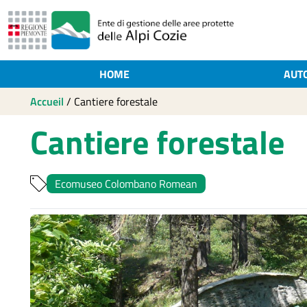
HOME
AUT
Accueil
/
Cantiere forestale
Cantiere forestale
Ecomuseo Colombano Romean