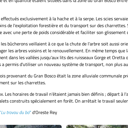
té et en quantité étaient situées dans la zone du Gran Bosco entr
effectués exclusivement à la hache et à la serpe. Les scies servai
de l'exploitation forestière et du transport sur des charrettes. S
e avec une perte de poids considérable et faciliter son glissement d
 les bûcherons veillaient à ce que la chute de l'arbre soit aussi or
ger les arbres voisins et le renouvellement. En même temps que la
ment dans les vallées jusqu'aux lits des ruisseaux Gorge et Oretta
 permis d'utiliser un nouveau système de transport, non plus au s
 bois provenant du Gran Bosco était la zone alluviale communale pr
ment sur les charrettes.
x. Les horaires de travail n'étaient jamais bien définis ; départ à 
alets construits spécialement en forêt. On arrêtait le travail seulem
"
Lu trovou du bo
"
d'Oreste Rey