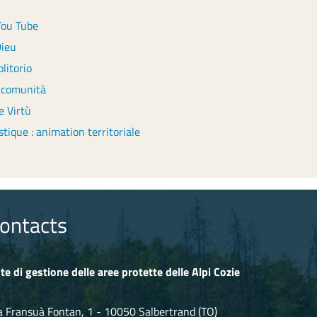
You Tube
Dieu
litorio
e comunità
le Virtù
ique : animation territoriale
ontacts
te di gestione delle aree protette delle Alpi Cozie
a Fransuà Fontan, 1 - 10050 Salbertrand (TO)