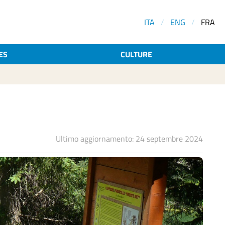
ITA
/
ENG
/
FRA
ES
CULTURE
Ultimo aggiornamento: 24 septembre 2024