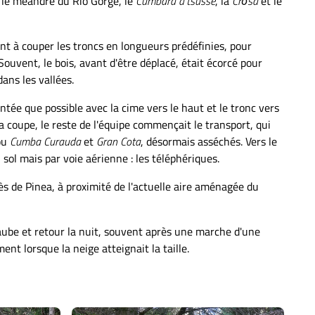
e le méandre du Rio Gorge, le
Cumbarà d'tsusse
, la
Crōsä
et le
ent à couper les troncs en longueurs prédéfinies, pour
ouvent, le bois, avant d'être déplacé, était écorcé pour
ans les vallées.
ientée que possible avec la cime vers le haut et le tronc vers
 coupe, le reste de l'équipe commençait le transport, qui
 ou
Cumba Curauda
et
Gran Cota
, désormais asséchés. Vers le
ol mais par voie aérienne : les téléphériques.
ès de Pinea, à proximité de l'actuelle aire aménagée du
l'aube et retour la nuit, souvent après une marche d'une
ent lorsque la neige atteignait la taille.