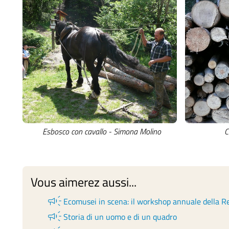
Esbosco con cavallo - Simona Molino
C
Vous aimerez aussi...
campaign
Ecomusei in scena: il workshop annuale della 
campaign
Storia di un uomo e di un quadro