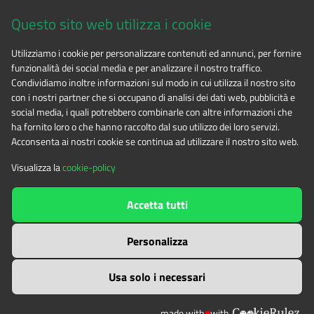
Via Fransuà Fontan, 1 - 10050 Salbertrand (TO)
Questo sito web utilizza i cookie
CF 94506780017
Utilizziamo i cookie per personalizzare contenuti ed annunci, per fornire
funzionalità dei social media e per analizzare il nostro traffico.
Tel. 0122.854720
Condividiamo inoltre informazioni sul modo in cui utilizza il nostro sito
con i nostri partner che si occupano di analisi dei dati web, pubblicità e
social media, i quali potrebbero combinarle con altre informazioni che
E-mail
alpicozie@cert.ruparpiemonte.it
ha fornito loro o che hanno raccolto dal suo utilizzo dei loro servizi.
Acconsenta ai nostri cookie se continua ad utilizzare il nostro sito web.
Visualizza la
cookie-policy
The contents of this website
by
Ente di gestione delle aree
Accetta tutti
protette delle Alpi Cozie
is licensed under
Attribution-NonCommercial-NoDerivatives 4.0 International
Personalizza
Usa solo i necessari
made with
♥
with