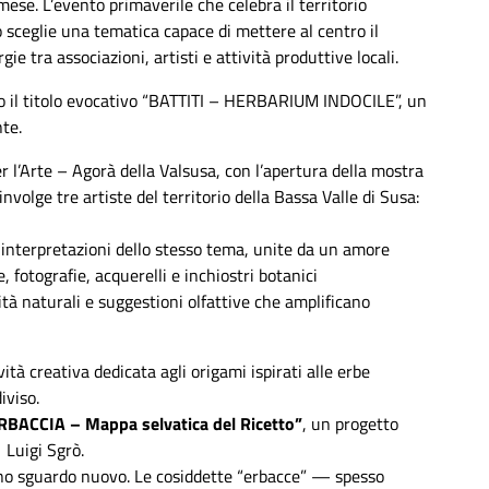
se. L’evento primaverile che celebra il territorio
 sceglie una tematica capace di mettere al centro il
 tra associazioni, artisti e attività produttive locali.
rso il titolo evocativo “BATTITI – HERBARIUM INDOCILE”, un
nte.
r l’Arte – Agorà della Valsusa, con l’apertura della mostra
nvolge tre artiste del territorio della Bassa Valle di Susa:
ti interpretazioni dello stesso tema, unite da un amore
, fotografie, acquerelli e inchiostri botanici
ità naturali e suggestioni olfattive che amplificano
ità creativa dedicata agli origami ispirati alle erbe
iviso.
ACCIA – Mappa selvatica del Ricetto”
, un progetto
 Luigi Sgrò.
n uno sguardo nuovo. Le cosiddette “erbacce” — spesso