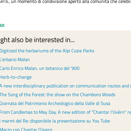
RTE, un momento di condivisione aperto alla comunità che celebra l’a
ase
ght also be interested in...
Digitized the herbariums of the Alpi Cozie Parks
L'erbario Malan
Carlo Enrico Malan, un botanico del '900
Herb-to-change
A new interdisciplinary publication on communication routes and m
The Song of the Forest: the show on the Chambons Woods
Giornata del Patrimonio Archeologico della Valle di Susa
From Candlemas to May Day. A new edition of "Chantar l'Uvèrn" r
I marmi del Re: disponibile la presentazione su You Tube
Marzo con Chantar l’Uvern