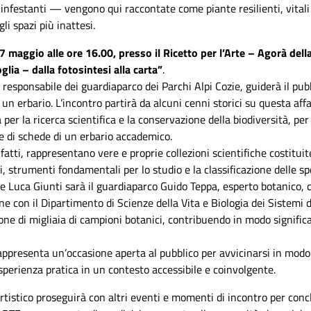
infestanti — vengono qui raccontate come piante resilienti, vitali e
gli spazi più inattesi.
 maggio alle ore 16.00, presso il Ricetto per l’Arte – Agorà dell
foglia – dalla fotosintesi alla carta”
.
 responsabile dei guardiaparco dei Parchi Alpi Cozie, guiderà il pub
 un erbario. L’incontro partirà da alcuni cenni storici su questa aff
 per la ricerca scientifica e la conservazione della biodiversità, pe
e di schede di un erbario accademico.
infatti, rappresentano vere e proprie collezioni scientifiche costitu
 strumenti fondamentali per lo studio e la classificazione delle sp
e Luca Giunti sarà il guardiaparco Guido Teppa, esperto botanico, c
ne con il Dipartimento di Scienze della Vita e Biologia dei Sistemi d
ione di migliaia di campioni botanici, contribuendo in modo signific
rappresenta un’occasione aperta al pubblico per avvicinarsi in mo
sperienza pratica in un contesto accessibile e coinvolgente.
artistico proseguirà con altri eventi e momenti di incontro per con