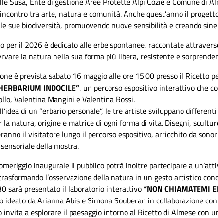
e Susa, Ente di gestione Aree Protette Alpi Cozie e Comune di Alme
’incontro tra arte, natura e comunità. Anche quest’anno il progetto
le sue biodiversità, promuovendo nuove sensibilità e creando sinergie
to per il 2026 è dedicato alle erbe spontanee, raccontate attrave
ervare la natura nella sua forma più libera, resistente e sorprende
one è prevista sabato 16 maggio alle ore 15.00 presso il Ricetto pe
 HERBARIUM INDOCILE”
, un percorso espositivo interattivo che coi
llo, Valentina Mangini e Valentina Rossi.
l’idea di un “erbario personale”, le tre artiste sviluppano differen
to 17 maggio- Parchi Alpi
 la natura, origine e matrice di ogni forma di vita. Disegni, sculture
Cozie
nno il visitatore lungo il percorso espositivo, arricchito da sonor
 sensoriale della mostra.
omeriggio inaugurale il pubblico potrà inoltre partecipare a un’attiv
rasformando l’osservazione della natura in un gesto artistico cond
30 sarà presentato il laboratorio interattivo
“NON CHIAMATEMI ERB
vo ideato da Arianna Abis e Simona Souberan in collaborazione con
io invita a esplorare il paesaggio intorno al Ricetto di Almese co