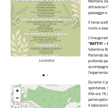
Montana Vall
attraverso l
paesaggio e 
Il tema scel
invito a oss
L’inaugurazi
“BATTITI –
Valentina Bo
Partendo dal
Locandina
Locandina even
profondo per
accompagnera
l’esperienza
Durante il p
spontanee, t
+
Alle ore 16.
−
partecipati
Il laborator