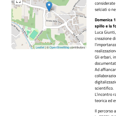
considerate 
selciati o ne
Domenica 17
spillo e la 
Luca Giunti,
creazione di
l’importanza
Leaflet
| ©
OpenStreetMap
contributors
realizzazion
Gli erbari, 
documentati,
Ad affiancar
collaborazio
digitalizzaz
scientifico.
L’incontro 
teorica ed e
Il percorso 