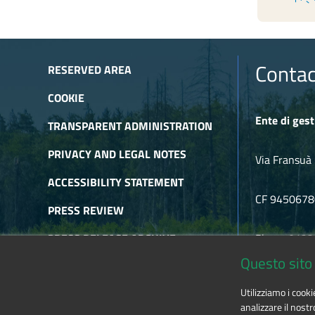
Contac
RESERVED AREA
COOKIE
Ente di gest
TRANSPARENT ADMINISTRATION
PRIVACY AND LEGAL NOTES
Via Fransuà 
ACCESSIBILITY STATEMENT
CF 945067
PRESS REVIEW
PRESS RELEASE ARCHIVE
Phone 0122
Questo sito 
NEWSLETTER ARCHIVE
E-mail
alpic
Utilizziamo i cook
RSS
analizzare il nostr