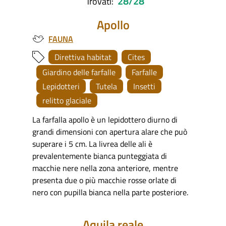
28/28
Trovati:
Apollo
FAUNA
Direttiva habitat
Cites
Giardino delle farfalle
Farfalle
Lepidotteri
Tutela
Insetti
relitto glaciale
La farfalla apollo è un lepidottero diurno di
grandi dimensioni con apertura alare che può
superare i 5 cm. La livrea delle ali è
prevalentemente bianca punteggiata di
macchie nere nella zona anteriore, mentre
presenta due o più macchie rosse orlate di
nero con pupilla bianca nella parte posteriore.
Aquila reale