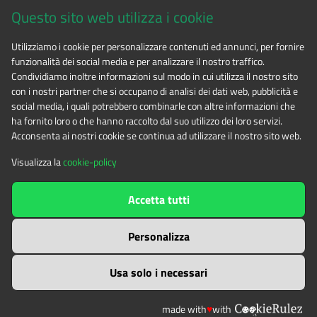
Questo sito web utilizza i cookie
CF 94506780017
Utilizziamo i cookie per personalizzare contenuti ed annunci, per fornire
funzionalità dei social media e per analizzare il nostro traffico.
Tel. 0122.854720
Condividiamo inoltre informazioni sul modo in cui utilizza il nostro sito
con i nostri partner che si occupano di analisi dei dati web, pubblicità e
social media, i quali potrebbero combinarle con altre informazioni che
E-mail
alpicozie@cert.ruparpiemonte.it
ha fornito loro o che hanno raccolto dal suo utilizzo dei loro servizi.
Acconsenta ai nostri cookie se continua ad utilizzare il nostro sito web.
Visualizza la
cookie-policy
The contents of this website
by
Ente di gestione delle aree
Accetta tutti
protette delle Alpi Cozie
is licensed under
Attribution-NonCommercial-NoDerivatives 4.0 International
Personalizza
Usa solo i necessari
made with
♥
with