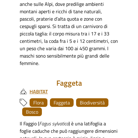
anche sulle Alpi, dove predilige ambienti
montani aperti e ricchi di tane naturali,
pascoli, praterie d’alta quota e zone con
cespugli sparsi. Si tratta di un carnivoro di
piccola taglia: il corpo misura tra i 17 e i 33
centimetri, la coda fra i 5 e i 12 centimetri, con
un peso che varia dai 100 ai 450 grammi. I
maschi sono sensibilmente più grandi delle
femmine.
Faggeta
HABITAT
Flora
Faggeta
Biodiversità
Bosco
Il Faggio
(
Fagus sylvatica
) è una latifoglia a
foglie caduche che può raggiungere dimensioni