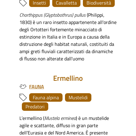
Insetti
Cavalletta
Biodiversità
Chorthippus (Glyptobothrus) pullus
(Philippi,
1830) è un raro insetto appartenente all'ordine
degli Ortotteri fortemente minacciato di
estinzione in Italia e in Europa a causa della
distruzione degli habitat naturali, costituiti da
ampi greti fluviali caratterizzati da dinamiche
di flusso non alterate dall'uomo
Ermellino
FAUNA
Fauna alpina
Mustelidi
Predatori
L’ermellino (
Mustela erminea
) è un mustelide
agile e scattante, diffuso in gran parte
dell’Eurasia e del Nord America. È presente