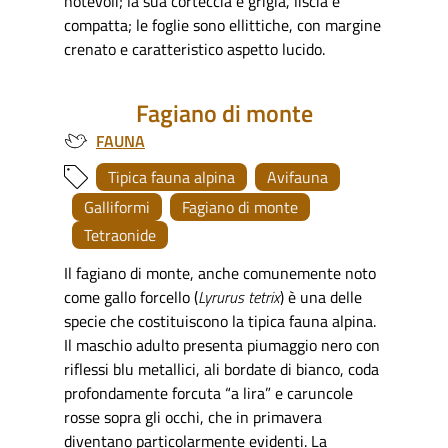
notevoli; la sua corteccia è grigia, liscia e
compatta; le foglie sono ellittiche, con margine
crenato e caratteristico aspetto lucido.
Fagiano di monte
FAUNA
Tipica fauna alpina
Avifauna
Galliformi
Fagiano di monte
Tetraonide
Il fagiano di monte, anche comunemente noto
come gallo forcello (
Lyrurus tetrix
) è una delle
specie che costituiscono la tipica fauna alpina.
Il maschio adulto presenta piumaggio nero con
riflessi blu metallici, ali bordate di bianco, coda
profondamente forcuta “a lira” e caruncole
rosse sopra gli occhi, che in primavera
diventano particolarmente evidenti. La