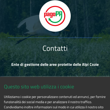
Contatti
Ente di gestione delle aree protette delle Alpi Cozie
Via Fransuà Fontan, 1 - 10050 Salbertrand (TO)
Questo sito web utilizza i cookie
CF 94506780017
Utilizziamo i cookie per personalizzare contenuti ed annunci, per fornire
funzionalità dei social media e per analizzare il nostro traffico.
Tel. 0122.854720
Condividiamo inoltre informazioni sul modo in cui utilizza il nostro sito