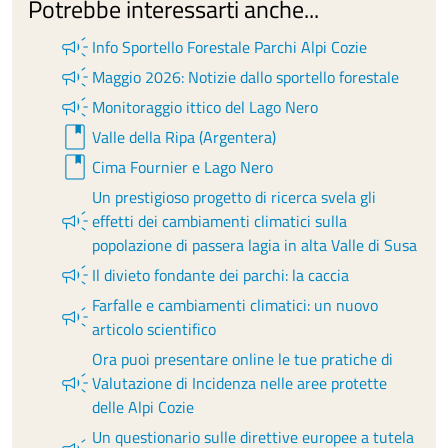
Potrebbe interessarti anche...
campaign
Info Sportello Forestale Parchi Alpi Cozie
campaign
Maggio 2026: Notizie dallo sportello forestale
campaign
Monitoraggio ittico del Lago Nero
book
Valle della Ripa (Argentera)
book
Cima Fournier e Lago Nero
Un prestigioso progetto di ricerca svela gli
campaign
effetti dei cambiamenti climatici sulla
popolazione di passera lagia in alta Valle di Susa
campaign
Il divieto fondante dei parchi: la caccia
Farfalle e cambiamenti climatici: un nuovo
campaign
articolo scientifico
Ora puoi presentare online le tue pratiche di
campaign
Valutazione di Incidenza nelle aree protette
delle Alpi Cozie
Un questionario sulle direttive europee a tutela