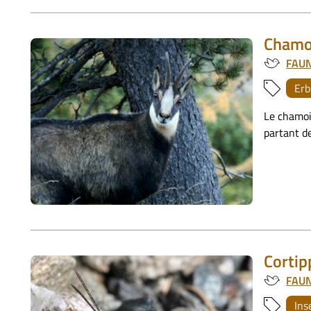
Chamo
FAU
Erb
Le chamois
partant de
Cortip
FAU
Ins