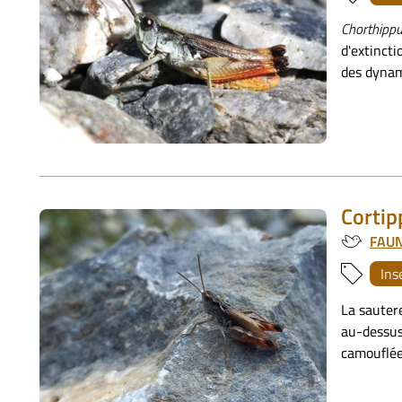
Chorthippu
d'extincti
des dynam
Cortip
FAU
Ins
La sauter
au-dessus 
camouflée 