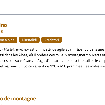
ino
NE
na alpina
Mustelidi
Predatori
o (
Mustela erminea
) est un mustélidé agile et vif, répandu dans une
si dans les Alpes, où il préfère des milieux montagneux ouverts et 
 des buissons épars. Il s'agit d'un carnivore de petite taille : le 
ètres, avec un poids variant de 100 à 450 grammes. Les mâles son
no de montagne
NE