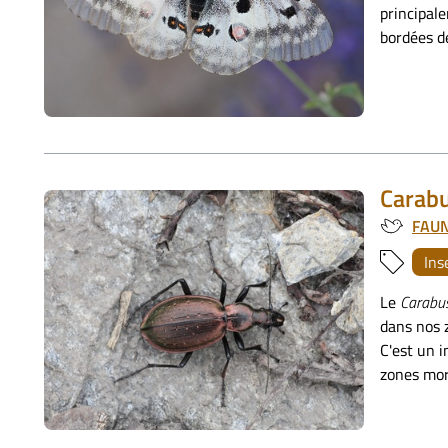
principal
bordées de
Carabu
FAU
Ins
Le
Carabus
dans nos 
C'est un i
zones mor