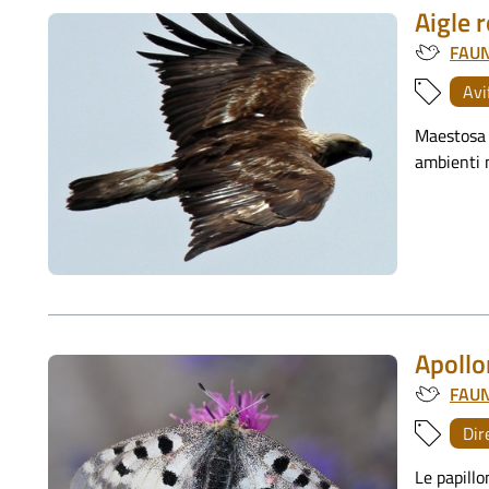
Aigle 
FAU
Avi
Maestosa e
ambienti m
Apollo
FAU
Dir
Le papillo