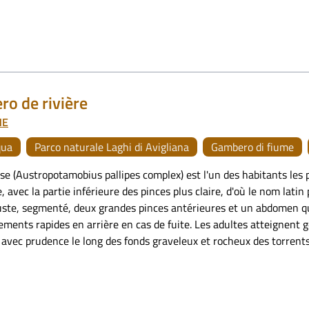
o de rivière
NE
qua
Parco naturale Laghi di Avigliana
Gambero di fiume
se (Austropotamobius pallipes complex) est l'un des habitants les p
, avec la partie inférieure des pinces plus claire, d'où le nom latin p
uste, segmenté, deux grandes pinces antérieures et un abdomen qui
ments rapides en arrière en cas de fuite. Les adultes atteignent 
 avec prudence le long des fonds graveleux et rocheux des torrents