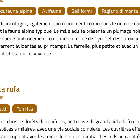
ica fauna alpina
Avifauna
Galliformi
Fagiano di monte
 de montagne, également communément connu sous le nom de coq
 la faune alpine typique. Le mâle adulte présente un plumage noir 
e queue profondément fourchue en forme de "lyre" et des caroncul
èrement évidentes au printemps. La femelle, plus petite et avec 
nt et est moins voyante.
a rufa
NE
etti
Formica
rc, dans les forêts de conifères, on trouve de grands nids de fourmi
spèces similaires, avec une vie sociale complexe. Les ouvrières ef
s'accouplent avec les reines lors du vol nuptial. Les nids peuvent êt