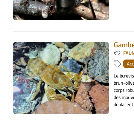
Gamber
FAU
Ac
Le écrevis
brun-olive
corps rob
des mouve
déplacent