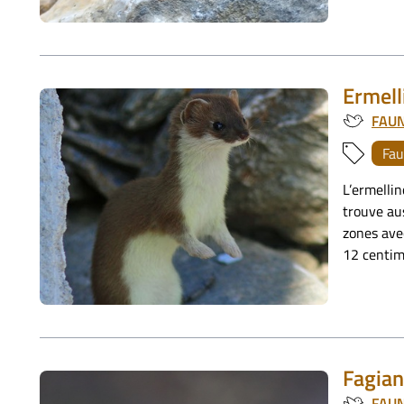
Ermell
FAU
Fau
L’ermellin
trouve aus
zones avec
12 centim
Fagia
FAU