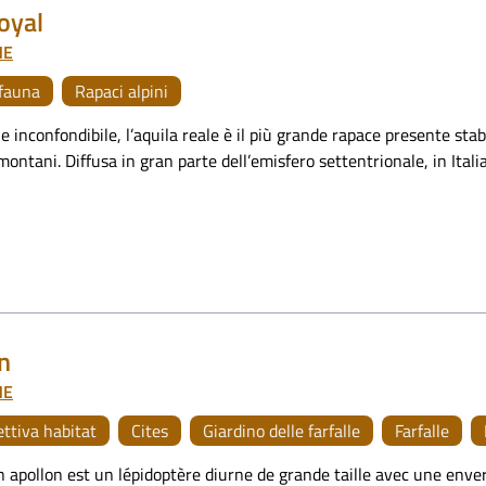
royal
NE
fauna
Rapaci alpini
 inconfondibile, l’aquila reale è il più grande rapace presente stab
ontani. Diffusa in gran parte dell’emisfero settentrionale, in Italia
n
NE
ettiva habitat
Cites
Giardino delle farfalle
Farfalle
n apollon est un lépidoptère diurne de grande taille avec une enve