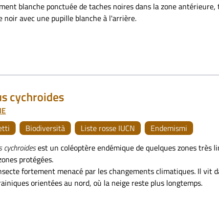
ement blanche ponctuée de taches noires dans la zone antérieure, 
 noir avec une pupille blanche à l'arrière.
s cychroides
NE
etti
Biodiversità
Liste rosse IUCN
Endemismi
 cychroides
est un coléoptère endémique de quelques zones très li
zones protégées.
nsecte fortement menacé par les changements climatiques. Il vit d
ainiques orientées au nord, où la neige reste plus longtemps.