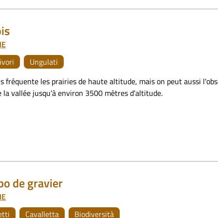
is
NE
ivori
Ungulati
 fréquente les prairies de haute altitude, mais on peut aussi l'obse
 la vallée jusqu'à environ 3500 mètres d'altitude.
po de gravier
NE
etti
Cavalletta
Biodiversità