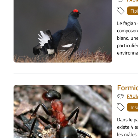
Tip
Le fagian
composent
blanc, un
particuli
environna
Formic
FAU
Ins
Dans le pa
existe 4 e
les mâles 