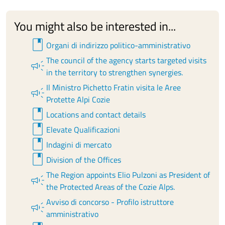
Consiglieri membri:
You might also be interested in...
Valter Agesilao
in rappresentanza del territorio
book
Organi di indirizzo politico-amministrativo
del Parco naturale Orsiera-Rocciavrè -
Curriculum
The council of the agency starts targeted visits
campaign
Vitae
-
Dichiarazione
-
Redditi;
in the territory to strengthen synergies.
Piero Biolati
(dal 31.07.2018) in rappresentanza
del territorio del Parco naturale del Gran Bosco di
Il Ministro Pichetto Fratin visita le Aree
campaign
Salbertrand -
Protette Alpi Cozie
Atto di nomina
-
Curriculum Vitae
-
book
Dichiarazione
-
Redditi
;
Locations and contact details
Elisa Treves
in rappresentanza del territorio del
book
Elevate Qualificazioni
Parco naturale Val Troncea -
Curriculum Vitae
-
book
Indagini di mercato
Dichiarazione
-
Redditi
;
book
Alessandra Santoro
Division of the Offices
in rappresentanza del Parco
naturale dei Laghi di Avigliana -
Curriculum Vitae
The Region appoints Elio Pulzoni as President of
campaign
-
Dichiarazione
-
Redditi
;
the Protected Areas of the Cozie Alps.
Giovanni Rolle
in rappresentanza delle
Avviso di concorso - Profilo istruttore
campaign
Associazioni Agricole -
Curriculum Vitae
-
amministrativo
Dichiarazione
-
Redditi
;