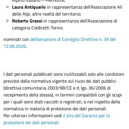
-
Dichiarazione
-
Redditi
-
Incandidabilità-
Laura Antiquario
in rappresentanza dell’Associazione Ali
inconferibilità
-
Incompatibilità
delle Alpi, altre realtà del territorio;
2023
-
Incompatibilità 2024
;
Roberto Grassi
in rappresentanza dell’Associazione di
Giovanni Rolle
in rappresentanza delle
categoria Coldiretti Torino
Associazioni Agricole -
Curriculum Vitae
-
nominati con
deliberazione di Consiglio Direttivo n. 39 del
Dichiarazione
-
Redditi
-
Incandidabilità-
12.06.2026
.
inconferibilità
-
Incompatibilità 2023
-
Incompatibilità 2024
;
Franco Trivero
in rappresentanza delle
Associazioni Ambientaliste -
Curriculum Vitae
-
I dati personali pubblicati sono riutilizzabili solo alle condizioni
Dichiarazione
-
Redditi
-
Incandidabilità-
previste dalla normativa vigente sul riuso dei dati pubblici
inconferibilità
.
(direttiva comunitaria 2003/98/CE e d. lgs. 36/2006 di
recepimento della stessa), in termini compatibili con gli scopi
per i quali sono stati raccolti e registrati, e nel rispetto della
normativa in materia di protezione dei dati personali.
Presidente:
Stefano Daverio
-
Decreto di nomina
-
Per ulteriori informazioni vedi
il sito del Garante per la
Curriculum Vitae
-
Situazione Patrimoniale
-
Redditi
protezione dei dati personali.
Vice presidente:
Elisa Treves