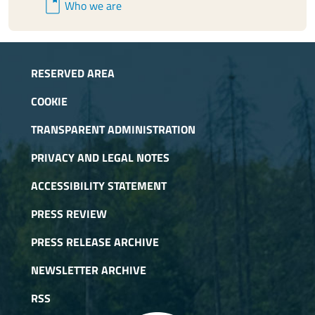
book
Who we are
Andrea Cavallero
in rappresentanza delle
Associazioni Ambientaliste -
Curriculum Vitae
-
Dichiarazione
-
Redditi
.
RESERVED AREA
COOKIE
TRANSPARENT ADMINISTRATION
PRIVACY AND LEGAL NOTES
ACCESSIBILITY STATEMENT
PRESS REVIEW
PRESS RELEASE ARCHIVE
NEWSLETTER ARCHIVE
RSS