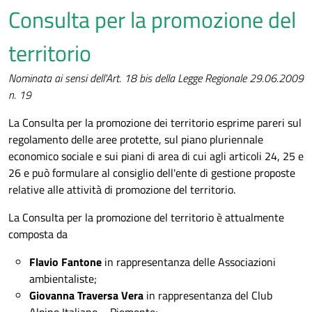
Consulta per la promozione del
Roberto Totino
in rappresentanza del territorio del
Parco naturale Orsiera-Rocciavrè -
Curriculum
territorio
Vitae
-
Dichiarazione
-
Redditi
-
Incandidabilità-
inconferibilità
-
Incompatibilità
Nominata ai sensi dell'Art. 18 bis della Legge Regionale 29.06.2009
2023
-
Incompatibilità 2024
;
n. 19
Antonio Chiadò Fiorio Tin
in rappresentanza del
La Consulta per la promozione dei territorio esprime pareri sul
territorio del Parco naturale del Gran Bosco di
regolamento delle aree protette, sul piano pluriennale
Salbertrand -
Curriculum Vitae
-
Dichiarazione
-
economico sociale e sui piani di area di cui agli articoli 24, 25 e
Redditi
-
Incandidabilità-
26 e può formulare al consiglio dell'ente di gestione proposte
inconferibilità
-
Incompatibilità
relative alle attività di promozione del territorio.
2023
-
Incompatibilità 2024
;
Paola Borra
in rappresentanza del territorio del
La Consulta per la promozione del territorio è attualmente
Parco naturale Val Troncea -
Curriculum Vitae
-
composta da
Dichiarazione
-
Redditi
-
Incandidabilità-
inconferibilità
-
Incompatibilità
Flavio Fantone
in rappresentanza delle Associazioni
2023
-
Incompatibilità 2024
;
ambientaliste;
Remo Tabasso
in rappresentanza del Parco
Giovanna Traversa Vera
in rappresentanza del Club
naturale dei Laghi di Avigliana -
Curriculum Vitae
Alpino Italiano – Piemonte;