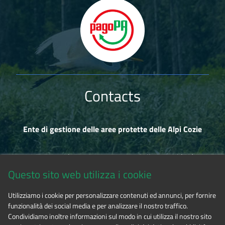
Contacts
Ente di gestione delle aree protette delle Alpi Cozie
Via Fransuà Fontan, 1 - 10050 Salbertrand (TO)
Questo sito web utilizza i cookie
CF 94506780017
Utilizziamo i cookie per personalizzare contenuti ed annunci, per fornire
funzionalità dei social media e per analizzare il nostro traffico.
Phone 0122.854720
Condividiamo inoltre informazioni sul modo in cui utilizza il nostro sito