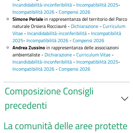
Incandidabilità-inconferibilità
-
Incompatibilità 2025
-
Incompatibilità 2026
-
Compensi 2026
Simone
Periale
in rappresentanza del territorio del Parco
naturale Orsiera Rocciavré -
Dichiarazione
-
Curriculum
Vitae
-
Incandidabilità-inconferibilità
-
Incompatibilità
2025
-
Incompatibilità 2026
-
Compensi 2026
Andrea Zussino
in rappresentanza delle associazioni
ambientaliste -
Dichiarazione
-
Curriculum Vitae
-
Incandidabilità-inconferibilità
-
Incompatibilità 2025
-
Incompatibilità 2026
-
Compensi 2026
Composizione Consigli
precedenti
Con
Deliberazione della Giunta Regionale n. 3-
La comunità delle aree protette
727/2025/XII del 22 gennaio 2025
, si è provveduto alla