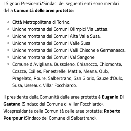
nomina dei Commissari Straordinari degli Enti di gestione
I Signori Presidenti/Sindaci dei seguenti enti sono membri
delle aree protette della Regione Piemonte.
della
Comunità delle aree protette:
Per l’Ente di gestione delle aree protette delle Alpi Cozie è
Città Metropolitana di Torino,
stato nominato il Presidente uscente
Valfrè Alberto
.
Unione montana dei Comuni Olimpici Via Lattea,
Unione montana dei Comuni Alta Valle Susa,
L'incarico è stato successivamente prorogato con
Unione montana dei Comuni Valle Susa,
Deliberazione della Giunta Regionale n. 26-1402/2025/XII
Unione montana dei Comuni Valli Chisone e Germanasca,
del 21 luglio 2025
fino all'insediamento dei nuovi Organi
Unione montana dei Comuni Val Sangone,
dell'Ente avvenuto in data 27 novembre 2025.
Comune d Avigliana, Bussoleno, Chianocco, Chiomonte,
Coazze, Exilles, Fenestrelle, Mattie, Meana, Oulx,
I Consigli precedenti erano così composti:
Pragelato, Roure, Salbertrand, San Giorio, Sauze d'Oulx,
Susa, Usseaux, Villar Focchiardo.
Presidente:
Alberto Valfrè
-
Decreto di nomina
-
Dichiarazione
-
Curriculum vitae
-
Redditi
-
Il presidente della Comunità delle aree protette è
Eugenio Di
Incandidabilità-inconferibilità
-
Incompatibilità
Gaetano
(Sindaco del Comune di Villar Focchiardo).
2023
-
Incompatibilità 2024
;
Vicepresidente della Comunità delle aree protette:
Roberto
Pourpour
(Sindaco del Comune di Salbertrand).
Vice presidente:
Remo Tabasso
Consiglieri membri: