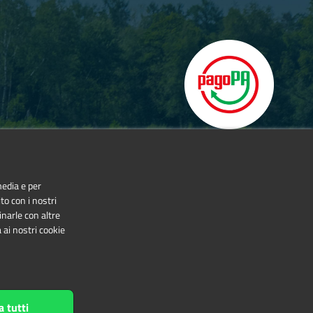
media e per
to con i nostri
inarle con altre
 ai nostri cookie
NonCommercial-NoDerivatives 4.0 International
a tutti