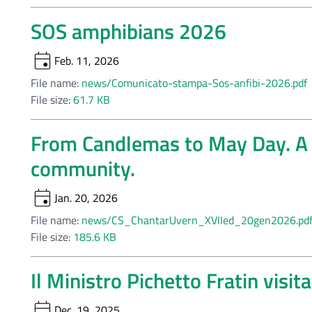
SOS amphibians 2026
event
Feb. 11, 2026
File name:
news/Comunicato-stampa-Sos-anfibi-2026.pdf
File size:
61.7 KB
From Candlemas to May Day. A n
community.
event
Jan. 20, 2026
File name:
news/CS_ChantarUvern_XVIIed_20gen2026.pd
File size:
185.6 KB
Il Ministro Pichetto Fratin visit
event
Dec. 19, 2025