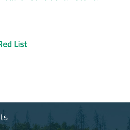
Red List
ts