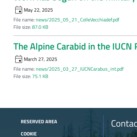
event
May 22, 2025
File name:
news/2025_05_21_ColleVecchiadef.pdf
File size:
87.0 KB
The Alpine Carabid in the IUCN 
event
March 27, 2025
File name:
news/2025_03_27_IUCNCarabus_int.pdf
File size:
75.1 KB
Contac
RESERVED AREA
COOKIE