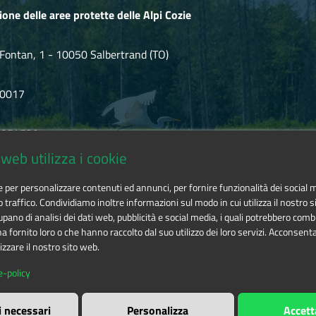
ione delle aree protette delle Alpi Cozie
Fontan, 1 - 10050 Salbertrand (TO)
80017
.854720
web utilizza i cookie
ozie@cert.ruparpiemonte.it
ie per personalizzare contenuti ed annunci, per fornire funzionalità dei social 
o traffico. Condividiamo inoltre informazioni sul modo in cui utilizza il nostro si
pano di analisi dei dati web, pubblicità e social media, i quali potrebbero comb
 fornito loro o che hanno raccolto dal suo utilizzo dei loro servizi. Acconsenta
izzare il nostro sito web.
 delle aree protette delle Alpi Cozie
is licensed under
Attribution-
e-policy
i necessari
Personalizza
Accett