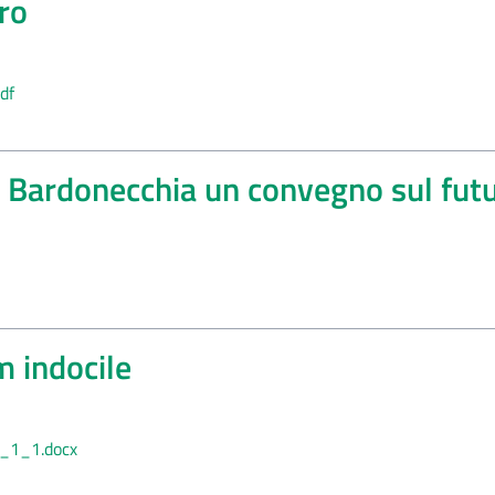
ro
df
 a Bardonecchia un convegno sul futur
m indocile
_1_1.docx