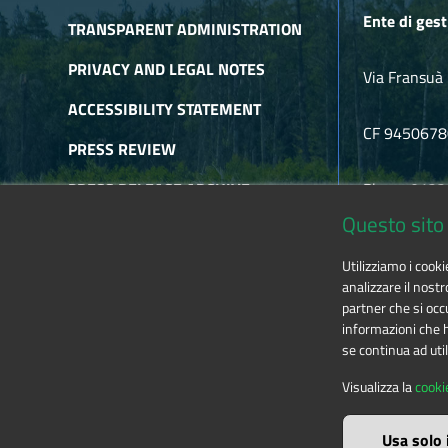
Ente di gest
TRANSPARENT ADMINISTRATION
PRIVACY AND LEGAL NOTES
Via Fransuà 
ACCESSIBILITY STATEMENT
CF 945067
PRESS REVIEW
PRESS RELEASE ARCHIVE
Phone 0122
Questo sito 
NEWSLETTER ARCHIVE
E-mail
alpic
Utilizziamo i cook
RSS
analizzare il nostr
partner che si occu
informazioni che ha
se continua ad util
The contents of this website
by
Ente di gestione
Visualizza la
cooki
Usa solo 