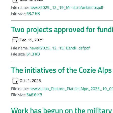
File name:
news/2025_12_19_MinistroAmbiente.pdf
File size:
53.7 KB
Two projects approved for fund
event
Dec. 15, 2025
File name:
news/2025_12_15_Bandi_def.pdf
File size:
61.3 KB
The initiatives of the Cozie Alps
event
Oct. 1, 2025
File name:
news/Lupo_Pastore_PiandellAlpe_2025_10_01
File size:
548.6 KB
Work has begun on the military 