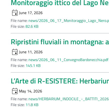
Monitoraggio ittico del Lago Ne
event
June 17, 2026
File name:
news/2026_06_17_Monitoraggio_Lago_Nero.p
File size:
82.6 KB
Ripristini fluviali in montagna:
event
June 11, 2026
File name:
news/2026_06_11_ConvegnoBardonecchia.pdf
File size:
145.1 KB
L’Arte di R-ESISTERE: Herbariu
event
May 14, 2026
File name:
news/HERBARIUM_INDOCILE_-_BATTITI_2026
File size:
11.8 KB