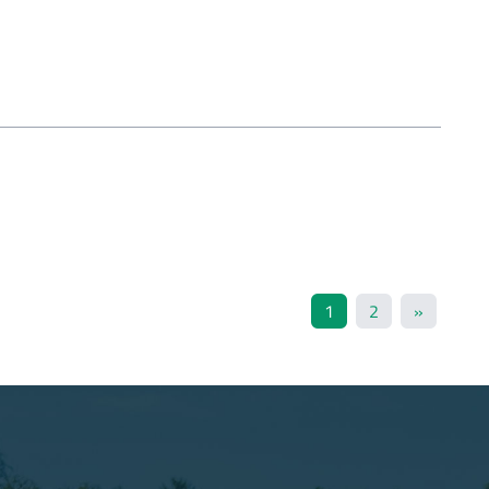
1
2
»